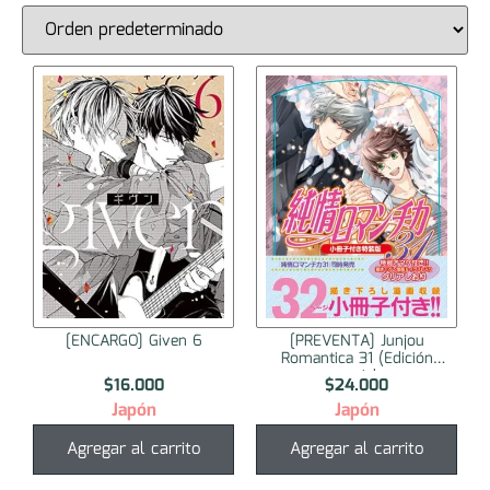
[ENCARGO] Given 6
[PREVENTA] Junjou
Romantica 31 (Edición
especial...
$
16.000
$
24.000
Japón
Japón
Agregar al carrito
Agregar al carrito