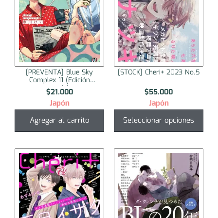
[PREVENTA] Blue Sky
[STOCK] Cheri+ 2023 No.5
Complex 11 (Edición
especial...
$
21.000
$
55.000
Japón
Japón
Agregar al carrito
Seleccionar opciones