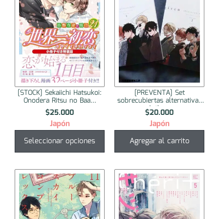
[STOCK] Sekaiichi Hatsukoi:
[PREVENTA] Set
Onodera Ritsu no Baa...
sobrecubiertas alternativas
Artbo...
$
25.000
$
20.000
Japón
Japón
Seleccionar opciones
Agregar al carrito