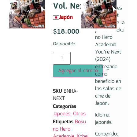
Academia
Vol. Next
Vol. Next es
un booklet
Japón
(librillo) de la
$
18.000
película Boku
no Hero
Academia
Disponible
You’re Next
(2024)
entregado
Agregar al carrito
como
beneficio en
las salas de
SKU
BNHA-
cine de
NEXT
Japón.
Categorías
Japonés
,
Otros
Idioma:
Etiquetas
Boku
japonés
no Hero
Contenido:
Academia
,
Kohei