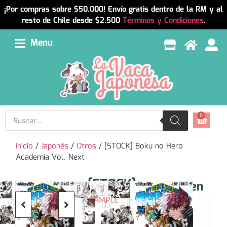
¡Por compras sobre $50.000! Envío gratis dentro de la RM y al
resto de Chile desde $2.500
Términos y Condiciones
.
Menu
0
Inicio
/
Japonés
/
Otros
/ [STOCK] Boku no Hero
Academia Vol. Next
[STOCK]
Resumen
Boku no
Boku no
Hero
Hero
Academia