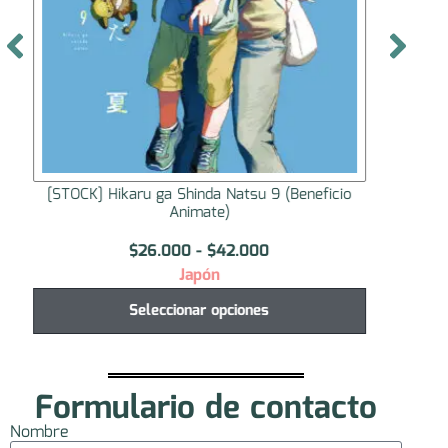
[STOCK] Peluche Nui Pal Tamon-kun Ima
[STO
Docchi!?
$
30.000
Japón
Seleccionar opciones
Formulario de contacto
Nombre