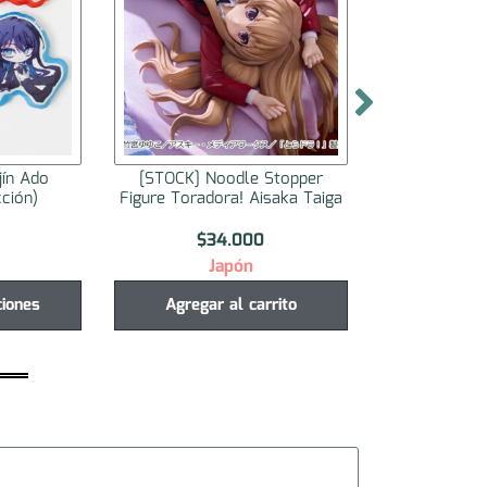
Stopper
[STOCK] TENCHIMUYO! RYO
[STOCK] TE
saka Taiga
OHKI Part 2
OHKI
$
39.000
$
3
Japón
J
rrito
Agregar al carrito
Agregar