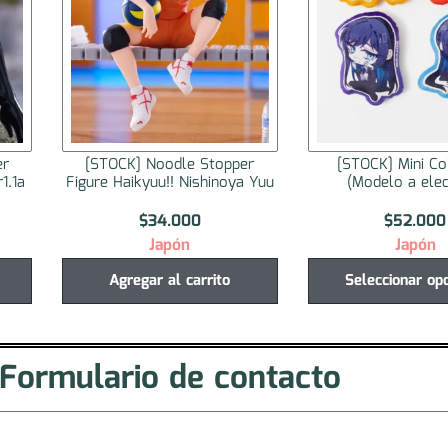
er
[STOCK] Mini Cojín Ado
[STOCK] Noodle 
a Yuu
(Modelo a elección)
Figure Toradora! Ai
$
52.000
$
34.000
Japón
Japón
Seleccionar opciones
Agregar al ca
Formulario de contacto