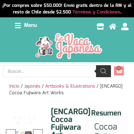
¡Por compras sobre $50.000! Envío gratis dentro de la RM y al
resto de Chile desde $2.500
Términos y Condiciones
.
Menu
0
Inicio
/
Japonés
/
Artbooks & Illustrations
/ [ENCARGO]
Cocoa Fujiwara Art Works
[ENCARGO]
Resumen
Cocoa
Cocoa
Fujiwara