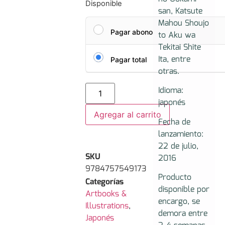
Disponible
san, Katsute
Mahou Shoujo
Pagar abono
to Aku wa
Tekitai Shite
Ita, entre
Pagar total
otras.
Idioma:
japonés
Agregar al carrito
Fecha de
lanzamiento:
22 de julio,
SKU
2016
9784757549173
Producto
Categorías
disponible por
Artbooks &
encargo, se
Illustrations
,
demora entre
Japonés