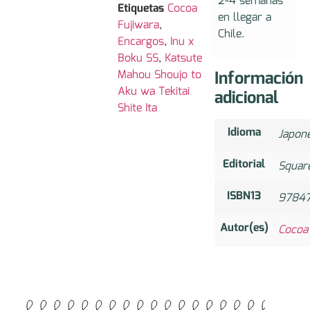
2-4 semanas
Etiquetas
Cocoa
en llegar a
Fujiwara
,
Chile.
Encargos
,
Inu x
Boku SS
,
Katsute
Información
Mahou Shoujo to
Aku wa Tekitai
adicional
Shite Ita
Idioma
Japon
Editorial
Square
ISBN13
9784
Autor(es)
Cocoa 