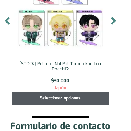
[STOCK] Peluche Nui Pal Tamon-kun Ima
[STO
Docchi!?
$
30.000
Japón
Seleccionar opciones
Formulario de contacto