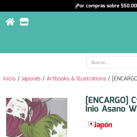
¡Por compras sobre $50.000
Menu
Inicio
/
Japonés
/
Artbooks & Illustrations
/ [ENCARGO]
[ENCARGO] Ct
Inio Asano 
Japón