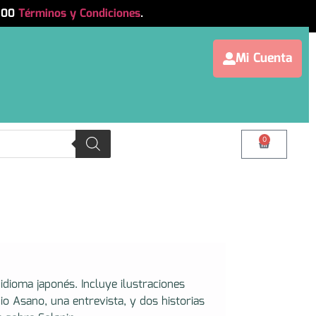
.500
Términos y Condiciones
.
Mi Cuenta
0
dioma japonés. Incluye ilustraciones
io Asano, una entrevista, y dos historias