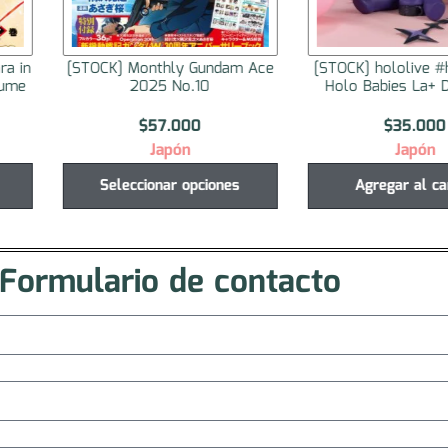
ra in
[STOCK] Monthly Gundam Ace
[STOCK] hololive #h
lume
2025 No.10
Holo Babies La+ 
$
57.000
$
35.000
Japón
Japón
Seleccionar opciones
Agregar al ca
Formulario de contacto