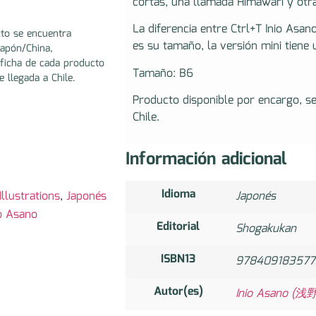
cortas, una llamada Himawari y otra
La diferencia entre Ctrl+T Inio As
to se encuentra
es su tamaño, la versión mini tiene
Japón/China,
ficha de cada producto
Tamaño: B6
e llegada a Chile.
Producto disponible por encargo, s
Chile.
Información adicional
Idioma
llustrations
,
Japonés
Japonés
io Asano
Editorial
Shogakukan
ISBN13
978409183577
Autor(es)
Inio Asano (