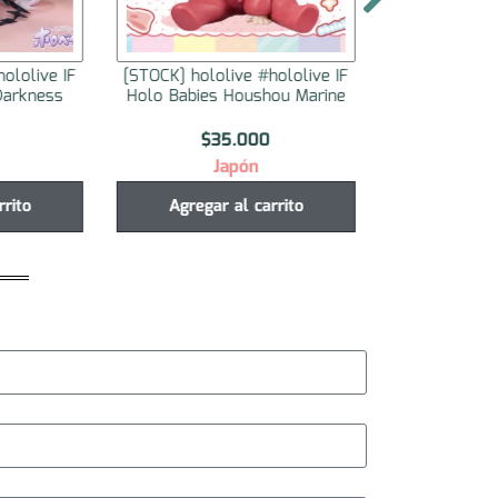
ololive IF
[STOCK] hololive #hololive IF
[STOCK] holol
Darkness
Holo Babies Houshou Marine
Holo Babies
$
35.000
$
3
Japón
J
rrito
Agregar al carrito
Agregar