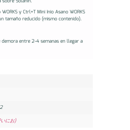
 sobre Solanin.
ano WORKS y Ctrl+T Mini Inio Asano WORKS
 un tamaño reducido (mismo contenido).
e demora entre 2-4 semanas en llegar a
2
浅野いにお)