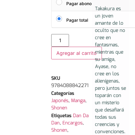
Pagar abono
Takakura es
un joven
Pagar total
amante de lo
oculto que no
cree en
fantasmas,
mientras que
Agregar al carrito
su amiga,
Ayase, no
cree en los
SKU
alienígenas,
9784088842271
pero juntos se
Categorías
toparán con
Japonés
,
Manga
,
un misterio
Shonen
que desafiará
Etiquetas
Dan Da
todas sus
Dan
,
Encargos
,
creencias y
Shonen
,
convenciones.