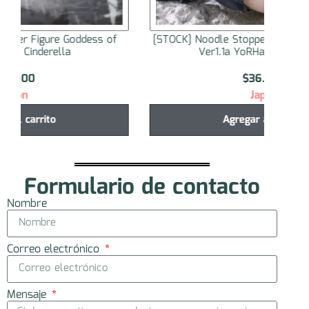
[STOCK] Noodle Stopper Figure NieR:Automata
[S
Ver1.1a YoRHa No. 2 Type B
$
36.000
Japón
Agregar al carrito
Formulario de contacto
Nombre
Correo electrónico
Mensaje