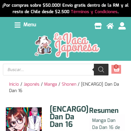
¡Por compras sobre $50.000! Envío gratis dentro de la RM y al
resto de Chile desde $2.500
Términos y Condiciones
.
Menu
0
Inicio
/
Japonés
/
Manga
/
Shonen
/ [ENCARGO] Dan Da
Dan 16
[ENCARGO]
Resumen
Dan Da
Manga Dan
Dan 16
Da Dan 16 de