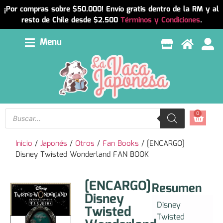
¡Por compras sobre $50.000! Envío gratis dentro de la RM y al
resto de Chile desde $2.500
Términos y Condiciones
.
Menu
0
Inicio
/
Japonés
/
Otros
/
Fan Books
/ [ENCARGO]
Disney Twisted Wonderland FAN BOOK
[ENCARGO]
Resumen
Disney
Disney
Twisted
Twisted