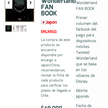
Wonderland
Wonderland
FAN
FAN BOOK
BOOK
Primer
Japón
volumen del
fanbook del
ENCARGO:
juego para
La compra de este
dispositivos
producto se
móviles
encuentra
Twisted
disponible por
Wonderland
encargo a
que se basa
Japón/China,
en los
recomendamos
villanos de
revisar la ficha de
cada producto
Disney.
para verificar los
Idioma:
plazos de llegada a
Chile.
japonés
Fecha de