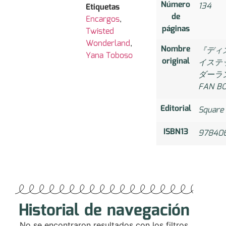
Número
134
Etiquetas
de
Encargos
,
páginas
Twisted
Wonderland
,
Nombre
『ディ
Yana Toboso
original
イステ
ダーラ
FAN B
Editorial
Square 
ISBN13
978406
Historial de navegación
No se encontraron resultados con los filtros