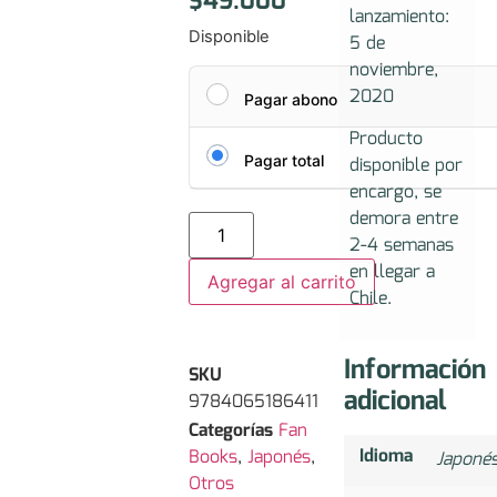
$
49.000
lanzamiento:
Disponible
5 de
noviembre,
2020
Pagar abono
Producto
Pagar total
disponible por
encargo, se
demora entre
2-4 semanas
en llegar a
Agregar al carrito
Chile.
Información
SKU
adicional
9784065186411
Categorías
Fan
Idioma
Books
,
Japonés
,
Japoné
Otros