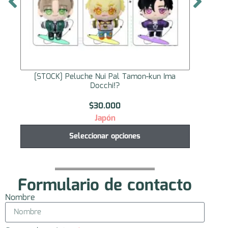
[STOCK] Peluche Nui Pal Tamon-kun Ima
[STO
Docchi!?
$
30.000
Japón
Seleccionar opciones
Formulario de contacto
Nombre