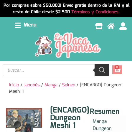
¡Por compras sobre $50.000! Envío gratis dentro de la RM y al
resto de Chile desde $2.500
Términos y Condiciones
.
Menu
0
Inicio
/
Japonés
/
Manga
/
Seinen
/ [ENCARGO] Dungeon
Meshi 1
[ENCARGO]
Resumen
Dungeon
Manga
Meshi 1
Dungeon