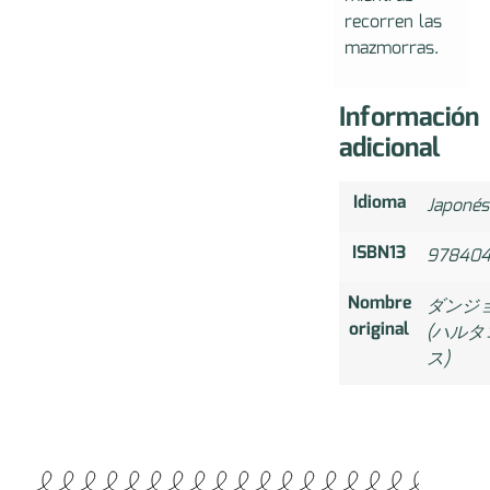
recorren las
mazmorras.
Información
adicional
Idioma
Japonés
ISBN13
978404
Nombre
ダンジョ
original
(ハル
ス)