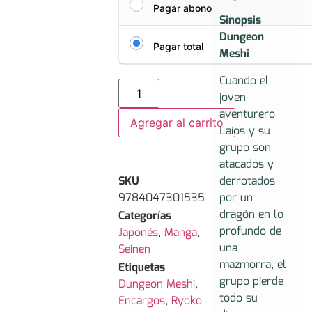
Pagar abono
Sinopsis
Dungeon
Pagar total
Meshi
Cuando el
joven
aventurero
Agregar al carrito
Laios y su
grupo son
atacados y
SKU
derrotados
9784047301535
por un
dragón en lo
Categorías
profundo de
Japonés
,
Manga
,
una
Seinen
mazmorra, el
Etiquetas
grupo pierde
Dungeon Meshi
,
todo su
Encargos
,
Ryoko