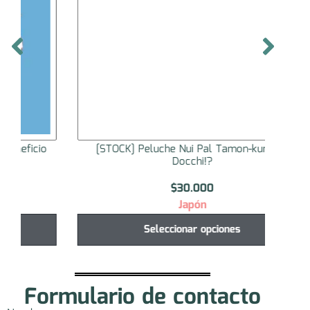
[STOCK] Peluche Nui Pal Tamon-kun Ima
[STO
Docchi!?
$
30.000
Japón
Seleccionar opciones
Formulario de contacto