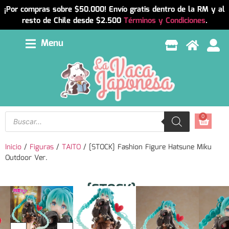
¡Por compras sobre $50.000! Envío gratis dentro de la RM y al
resto de Chile desde $2.500
Términos y Condiciones
.
Menu
0
Inicio
/
Figuras
/
TAITO
/ [STOCK] Fashion Figure Hatsune Miku
Outdoor Ver.
[STOCK]
Resumen
Fashion
Fashion
Figure
Figure