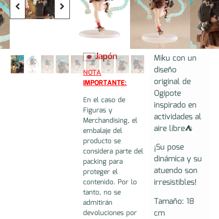
Hatsune
Hatsune Miku
Miku
Outdoor Ver.
Outdoor
Ver.
Nueva figura
de Hatsune
Japón
Miku con un
diseño
NOTA
original de
IMPORTANTE:
Ogipote
En el caso de
inspirado en
Figuras y
actividades al
Merchandising, el
aire libre⛺
embalaje del
producto se
¡Su pose
considera parte del
dinámica y su
packing para
atuendo son
proteger el
irresistibles!
contenido. Por lo
tanto, no se
Tamaño: 18
admitirán
cm
devoluciones por