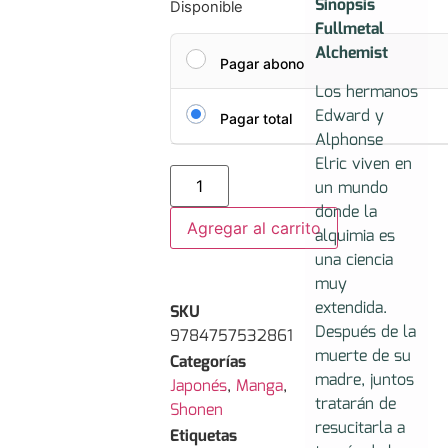
Sinopsis
Disponible
Fullmetal
Alchemist
Pagar abono
Los hermanos
Edward y
Pagar total
Alphonse
Elric viven en
un mundo
donde la
Agregar al carrito
alquimia es
una ciencia
muy
extendida.
SKU
Después de la
9784757532861
muerte de su
Categorías
madre, juntos
Japonés
,
Manga
,
tratarán de
Shonen
resucitarla a
Etiquetas