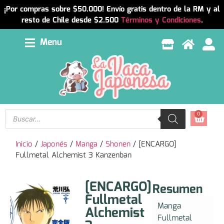
¡Por compras sobre $50.000! Envío gratis dentro de la RM y al
resto de Chile desde $2.500
Términos y Condiciones
.
Menu
0
Inicio
/
Japonés
/
Manga
/
Shonen
/ [ENCARGO]
Fullmetal Alchemist 3 Kanzenban
[ENCARGO]
Resumen
Fullmetal
Manga
Alchemist
Fullmetal