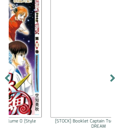
[STOCK] Booklet Captain Tsubasa ENDLESS
[STOC
DREAM