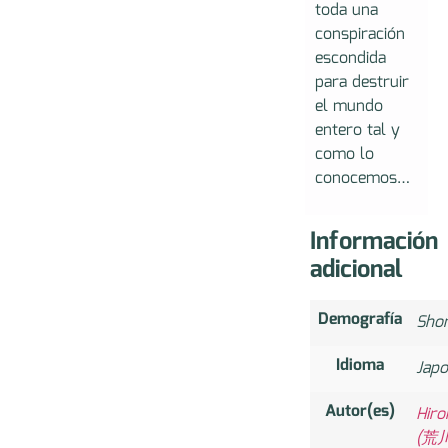
toda una
conspiración
escondida
para destruir
el mundo
entero tal y
como lo
conocemos…
Información
adicional
Demografía
Sho
Idioma
Jap
Autor(es)
Hir
(荒