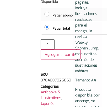
páginas.
Disponible
Incluye
ilustraciones
Pagar abono
realizadas
para el
Pagar total
manga, la
revista
Weekly
Shonen Jump,
manuscritos,
Agregar al carrito
además de
ilustraciones
inéditas.
SKU
9784087925869
Tamaño: A4
Categorías
Producto
Artbooks &
disponible por
Illustrations
,
encargo, se
Japonés
demora entre