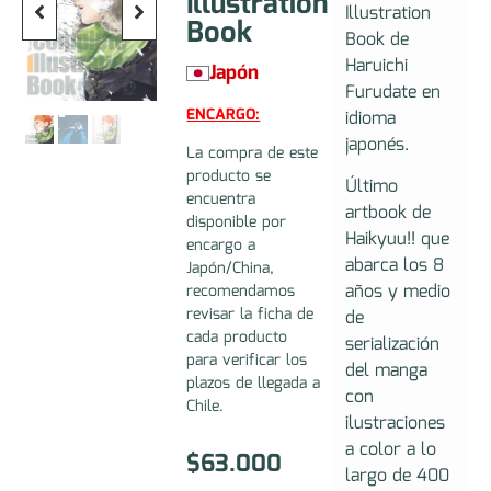
Illustration
Illustration
Book
Book de
Haruichi
Japón
Furudate en
ENCARGO:
idioma
japonés.
La compra de este
producto se
Último
encuentra
artbook de
disponible por
Haikyuu!! que
encargo a
abarca los 8
Japón/China,
años y medio
recomendamos
revisar la ficha de
de
cada producto
serialización
para verificar los
del manga
plazos de llegada a
con
Chile.
ilustraciones
a color a lo
$
63.000
largo de 400