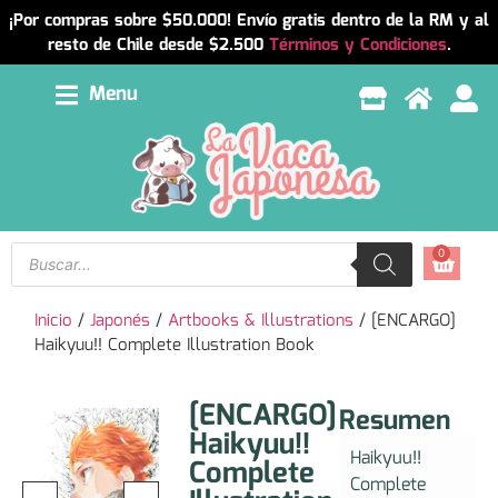
¡Por compras sobre $50.000! Envío gratis dentro de la RM y al
resto de Chile desde $2.500
Términos y Condiciones
.
Menu
0
Inicio
/
Japonés
/
Artbooks & Illustrations
/ [ENCARGO]
Haikyuu!! Complete Illustration Book
[ENCARGO]
Resumen
Haikyuu!!
Haikyuu!!
Complete
Complete