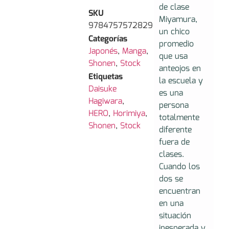
de clase
SKU
Miyamura,
9784757572829
un chico
Categorías
promedio
Japonés
,
Manga
,
que usa
Shonen
,
Stock
anteojos en
Etiquetas
la escuela y
Daisuke
es una
Hagiwara
,
persona
HERO
,
Horimiya
,
totalmente
Shonen
,
Stock
diferente
fuera de
clases.
Cuando los
dos se
encuentran
en una
situación
inesperada y