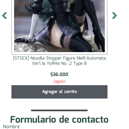
[STOCK] Noodle Stopper Figure NieR:Automata
[S
Ver1.1a YoRHa No. 2 Type B
$
36.000
Japón
Agregar al carrito
Formulario de contacto
Nombre