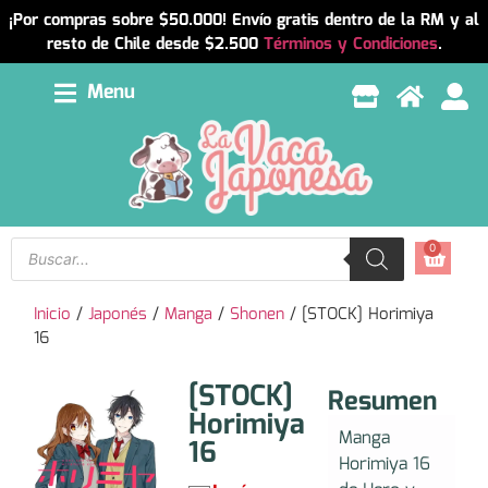
¡Por compras sobre $50.000! Envío gratis dentro de la RM y al
resto de Chile desde $2.500
Términos y Condiciones
.
Menu
0
Inicio
/
Japonés
/
Manga
/
Shonen
/ [STOCK] Horimiya
16
[STOCK]
Resumen
Horimiya
Manga
16
Horimiya 16