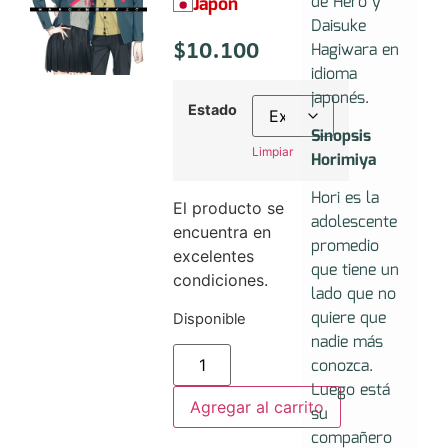
de Hero y
Japón
Daisuke
$
10.100
Hagiwara en
idioma
japonés.
Estado
Sinopsis
Limpiar
Horimiya
Hori es la
El producto se
adolescente
encuentra en
promedio
excelentes
que tiene un
condiciones.
lado que no
quiere que
Disponible
nadie más
conozca.
Luego está
Agregar al carrito
su
compañero