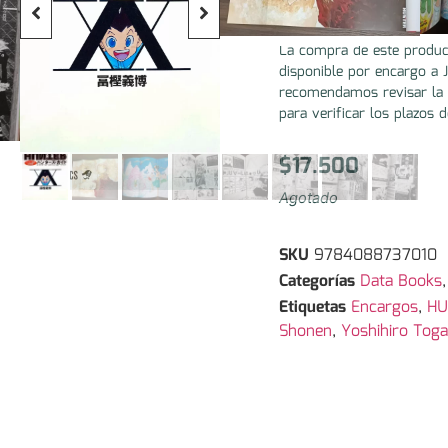
ENCARGO:
La compra de este produc
disponible por encargo a 
recomendamos revisar la 
para verificar los plazos d
$
17.500
Agotado
SKU
9784088737010
Categorías
Data Books
Etiquetas
Encargos
,
HU
Shonen
,
Yoshihiro Toga