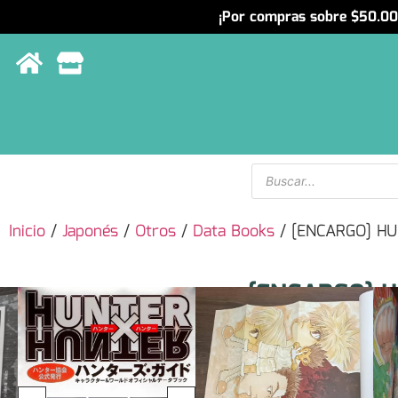
¡Por compras sobre $50.000
Menu
Inicio
/
Japonés
/
Otros
/
Data Books
/ [ENCARGO] HU
[ENCARGO] 
HUNTER Hunt
Japón