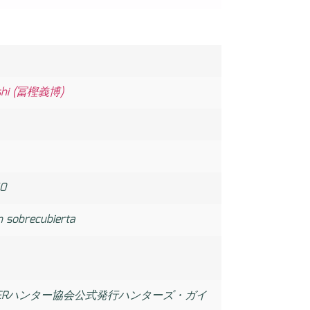
ashi (冨樫義博)
0
n sobrecubierta
UNTERハンター協会公式発行ハンターズ・ガイ