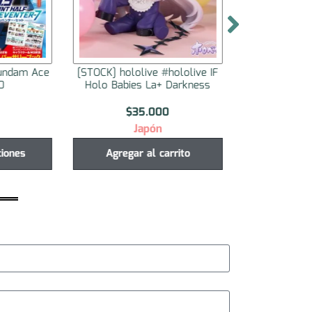
undam Ace
[STOCK] hololive #hololive IF
[STOCK] holol
0
Holo Babies La+ Darkness
Holo Babies
$
35.000
$
3
Japón
J
ciones
Agregar al carrito
Agregar