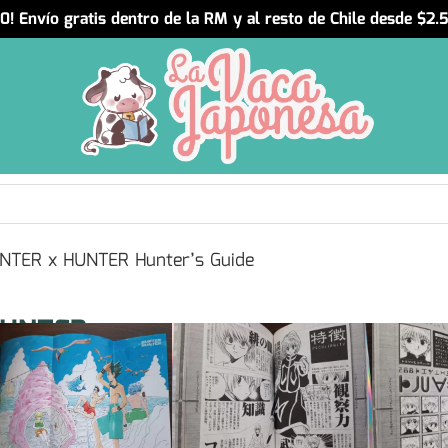
! Envío gratis dentro de la RM y al resto de Chile desde $2
NTER x HUNTER Hunter’s Guide
HUNTER x
Resumen
er’s Guide
HUNTER x HUNTER Hunter’s Guide: C
por Yoshihiro Togashi en 2004 en i
Contiene información de los person