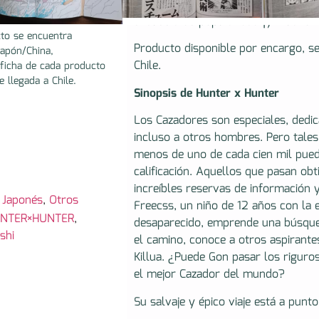
puede o no estar incluido en el mang
encuesta de popularidad ¡y mucho 
to se encuentra
Producto disponible por encargo, s
Japón/China,
Chile.
ficha de cada producto
e llegada a Chile.
Sinopsis de Hunter x Hunter
Los Cazadores son especiales, dedic
incluso a otros hombres. Pero tales 
menos de uno de cada cien mil pue
calificación. Aquellos que pasan obt
increíbles reservas de información 
,
Japonés
,
Otros
Freecss, un niño de 12 años con la 
NTER×HUNTER
,
desaparecido, emprende una búsque
shi
el camino, conoce a otros aspirante
Killua. ¿Puede Gon pasar los riguro
el mejor Cazador del mundo?
Su salvaje y épico viaje está a punt