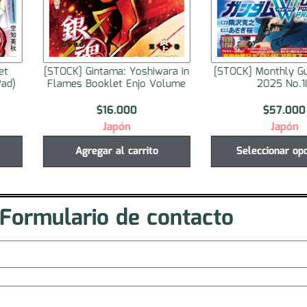
et
[STOCK] Gintama: Yoshiwara in
[STOCK] Monthly G
ad)
Flames Booklet Enjo Volume
2025 No.1
$
16.000
$
57.000
Japón
Japón
Agregar al carrito
Seleccionar op
Formulario de contacto