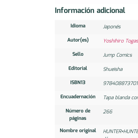
Información adicional
Idioma
Japonés
Autor(es)
Yoshihiro Tog
Sello
Jump Comics
Editorial
Shueisha
ISBN13
978408873701
Encuadernación
Tapa blanda co
Número de
266
páginas
Nombre original
HUNTER×H