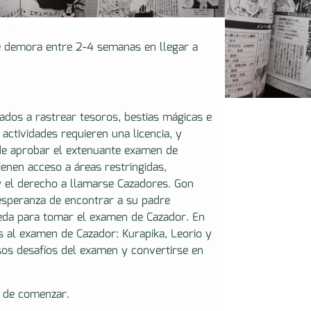
a o anime, ilustraciones, alfabeto,
más!
e demora entre 2-4 semanas en llegar a
ados a rastrear tesoros, bestias mágicas e
actividades requieren una licencia, y
de aprobar el extenuante examen de
ienen acceso a áreas restringidas,
y el derecho a llamarse Cazadores. Gon
esperanza de encontrar a su padre
da para tomar el examen de Cazador. En
s al examen de Cazador: Kurapika, Leorio y
sos desafíos del examen y convertirse en
o de comenzar.