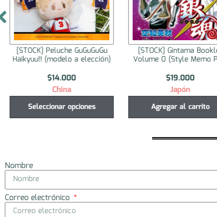
[STOCK] Peluche GuGuGuGu
[STOCK] Gintama Bookl
Haikyuu!! (modelo a elección)
Volume 0 (Style Memo P
$
14.000
$
19.000
China
Japón
Seleccionar opciones
Agregar al carrito
Nombre
Correo electrónico