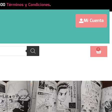
.500
Términos y Condiciones
.
Mi Cuenta
0
haracter & World es un Data book escrito
dioma japonés.
ajes y aspectos del mundo de H×H que