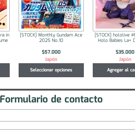
 Ace
[STOCK] hololive #hololive IF
[STOCK] hololive #h
Holo Babies La+ Darkness
Holo Babies Housh
$
35.000
$
35.000
Japón
Japón
Agregar al carrito
Agregar al ca
Formulario de contacto