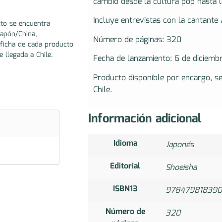
cambio desde la cultura pop hasta la
Incluye entrevistas con la cantante 
to se encuentra
Japón/China,
Número de páginas: 320
ficha de cada producto
e llegada a Chile.
Fecha de lanzamiento: 6 de diciemb
Producto disponible por encargo, s
Chile.
Información adicional
Idioma
Japonés
Editorial
Shoeisha
ISBN13
978479818390
Número de
320