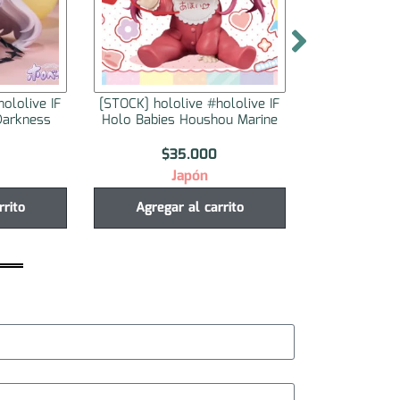
ololive IF
[STOCK] hololive #hololive IF
[STOCK] holol
ou Marine
Holo Babies Himemori Luna
Holo Babie
$
35.000
$
3
Japón
J
rrito
Agregar al carrito
Agregar