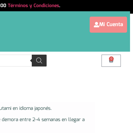
.500
Términos y Condiciones
.
Mi Cuenta
0
utami en idioma japonés.
e demora entre 2-4 semanas en llegar a