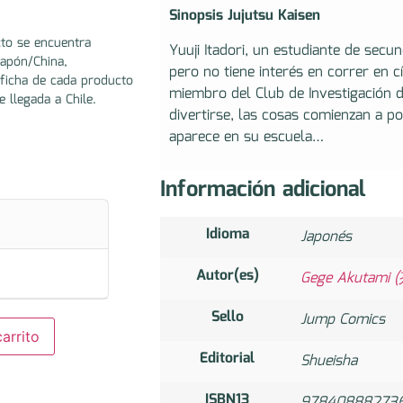
Sinopsis Jujutsu Kaisen
to se encuentra
Yuuji Itadori, un estudiante de secun
Japón/China,
pero no tiene interés en correr en cí
ficha de cada producto
miembro del Club de Investigación d
e llegada a Chile.
divertirse, las cosas comienzan a po
aparece en su escuela…
Información adicional
Idioma
Japonés
Autor(es)
Gege Akutami
Sello
Jump Comics
arrito
Editorial
Shueisha
ISBN13
97840888273