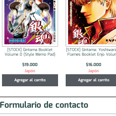
et
[STOCK] Gintama: Yoshiwara in
[STOCK] Monthly G
ad)
Flames Booklet Enjo Volume
2025 No.1
$
16.000
$
57.000
Japón
Japón
Agregar al carrito
Seleccionar op
Formulario de contacto