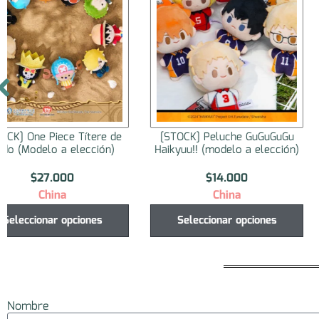
[STOCK] Peluche GuGuGuGu
[STOCK] Gintama Bookl
Haikyuu!! (modelo a elección)
Volume 0 (Style Memo P
$
14.000
$
19.000
China
Japón
Seleccionar opciones
Agregar al carrito
Nombre