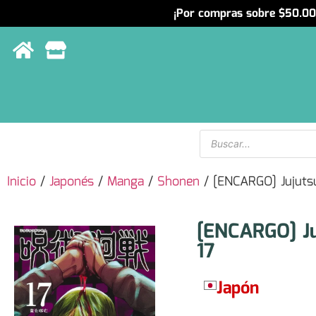
¡Por compras sobre $50.000
Menu
Inicio
/
Japonés
/
Manga
/
Shonen
/ [ENCARGO] Jujuts
[ENCARGO] Ju
17
Japón