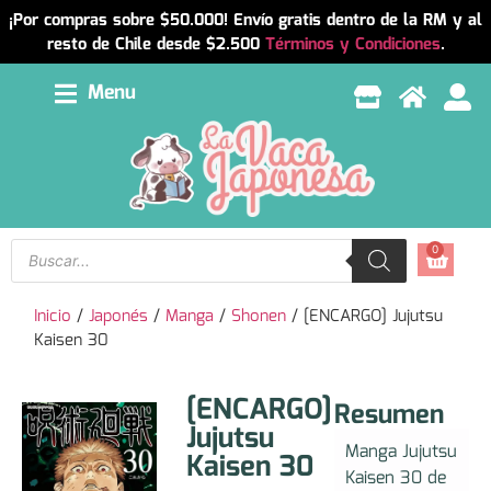
¡Por compras sobre $50.000! Envío gratis dentro de la RM y al
resto de Chile desde $2.500
Términos y Condiciones
.
Menu
0
Inicio
/
Japonés
/
Manga
/
Shonen
/ [ENCARGO] Jujutsu
Kaisen 30
[ENCARGO]
Resumen
Jujutsu
Manga Jujutsu
Kaisen 30
Kaisen 30 de