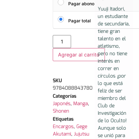
Pagar abono
Yuuji Itadori,
un estudiante
Pagar total
de secundaria,
tiene gran
talento en el
atletismo,
pero no tiene
Agregar al carrito
interés en
correr en
círculos ¡por
SKU
lo que está
9784088843780
feliz de ser
Categorías
miembro del
Japonés
,
Manga
,
Club de
Shonen
Investigación
Etiquetas
de lo Oculto!
Encargos
,
Gege
Aunque solo
Akutami
,
Jujutsu
se unió para