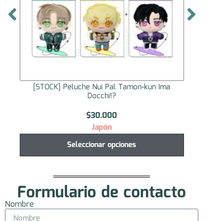
[STOCK] Peluche Nui Pal Tamon-kun Ima
[STO
Docchi!?
$
30.000
Japón
Seleccionar opciones
Formulario de contacto
Nombre