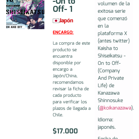
-On to
volumen de la
Off- 1
exitosa serie
que comenzó
Japón
en la
ENCARGO:
plataforma X
(antes twitter)
La compra de este
Kaisha to
producto se
Shiseikatsu -
encuentra
On to Off-
disponible por
encargo a
(Company
Japón/China,
And Private
recomendamos
Life) de
revisar la ficha de
Kanazawa
cada producto
Shinnosuke
para verificar los
(
@koikanazawa
).
plazos de llegada a
Chile.
Idioma:
japonés.
$
17.000