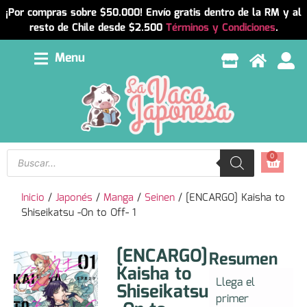
¡Por compras sobre $50.000! Envío gratis dentro de la RM y al
resto de Chile desde $2.500
Términos y Condiciones
.
Menu
0
Inicio
/
Japonés
/
Manga
/
Seinen
/ [ENCARGO] Kaisha to
Shiseikatsu -On to Off- 1
[ENCARGO]
Resumen
Kaisha to
Llega el
Shiseikatsu
primer