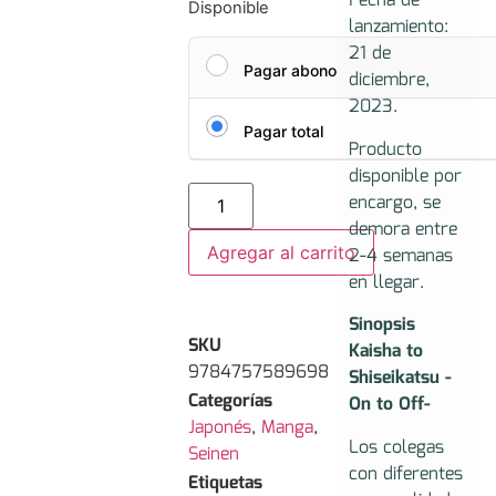
Fecha de
Disponible
lanzamiento:
21 de
Pagar abono
diciembre,
2023.
Pagar total
Producto
disponible por
encargo, se
demora entre
Agregar al carrito
2-4 semanas
en llegar.
Sinopsis
SKU
Kaisha to
9784757589698
Shiseikatsu -
Categorías
On to Off-
Japonés
,
Manga
,
Los colegas
Seinen
con diferentes
Etiquetas