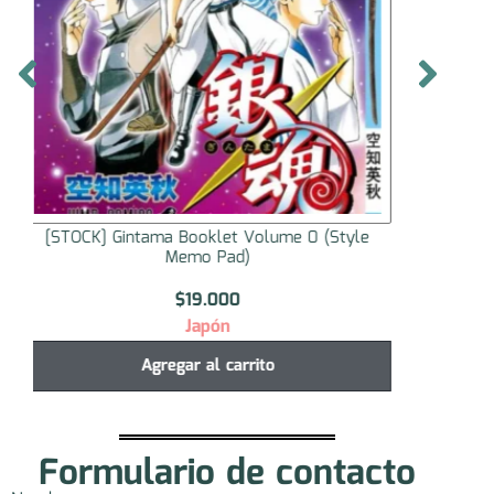
[STOCK] Booklet Captain Tsubasa ENDLESS
[STOC
DREAM
$
21.000
Japón
Agregar al carrito
Formulario de contacto