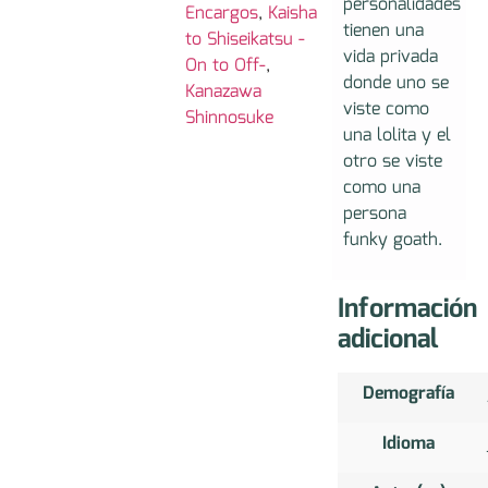
personalidades
Encargos
,
Kaisha
tienen una
to Shiseikatsu -
vida privada
On to Off-
,
donde uno se
Kanazawa
viste como
Shinnosuke
una lolita y el
otro se viste
como una
persona
funky goath.
Información
adicional
Demografía
Idioma