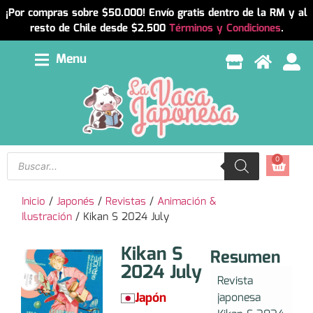
¡Por compras sobre $50.000! Envío gratis dentro de la RM y al
resto de Chile desde $2.500
Términos y Condiciones
.
Menu
0
Inicio
/
Japonés
/
Revistas
/
Animación &
Ilustración
/ Kikan S 2024 July
Kikan S
Resumen
2024 July
Revista
Japón
japonesa