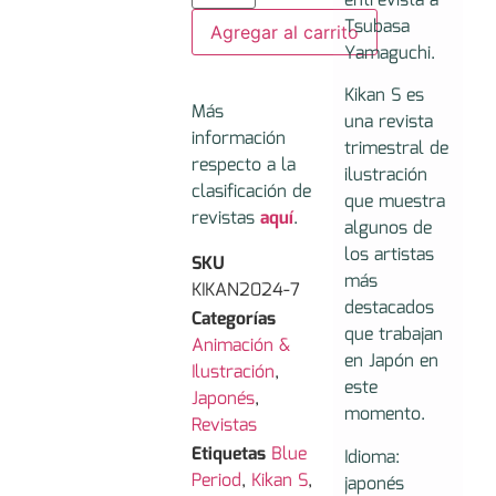
entrevista a
Tsubasa
Agregar al carrito
Yamaguchi.
Kikan S es
Más
una revista
información
trimestral de
respecto a la
ilustración
clasificación de
que muestra
revistas
aquí
.
algunos de
los artistas
SKU
más
KIKAN2024-7
destacados
Categorías
que trabajan
Animación &
en Japón en
Ilustración
,
este
Japonés
,
momento.
Revistas
Etiquetas
Blue
Idioma:
Period
,
Kikan S
,
japonés