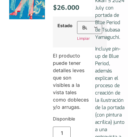
Kikan S 2024
$
26.000
July con
portada de
Blue Period
Estado
de Tsubasa
Yamaguchi.
Limpiar
Incluye pin-
El producto
up de Blue
puede tener
Period,
detalles leves
además
que son
explican el
visibles a la
proceso de
vista tales
creación de
como dobleces
la ilustración
y/o arrugas.
de la portada
(con pintura
Disponible
acrílica) junto
a una