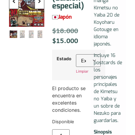
manga
especial)
Kimetsu no
Yaiba 20 de
Japón
Koyoharu
$
18.000
Gotouge en
idioma
$
15.000
japonés.
Incluye 16
Estado
postcards de
los
Limpiar
personajes
principales
El producto se
de Kimetsu
encuentra en
no Yaiba y
excelentes
un sobre de
condiciones.
Nezuko para
guardarlas.
Disponible
Sinopsis