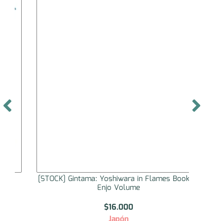
[STOCK] Gintama: Yoshiwara in Flames Booklet
[ST
Enjo Volume
$
16.000
Japón