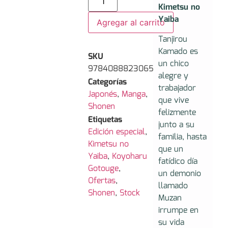
Kimetsu no
Yaiba
Agregar al carrito
Tanjirou
Kamado es
SKU
un chico
9784088823065
alegre y
Categorías
trabajador
Japonés
,
Manga
,
que vive
Shonen
felizmente
Etiquetas
junto a su
Edición especial
,
familia, hasta
Kimetsu no
que un
Yaiba
,
Koyoharu
fatídico día
Gotouge
,
un demonio
Ofertas
,
llamado
Shonen
,
Stock
Muzan
irrumpe en
su vida