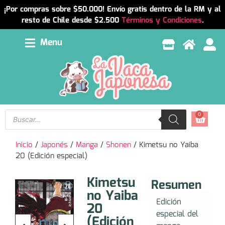
¡Por compras sobre $50.000! Envío gratis dentro de la RM y al
resto de Chile desde $2.500
Términos y Condiciones
.
Menu
0
Inicio
/
Japonés
/
Manga
/
Shonen
/ Kimetsu no Yaiba
20 (Edición especial)
Kimetsu
Resumen
no Yaiba
Edición
20
especial del
(Edición