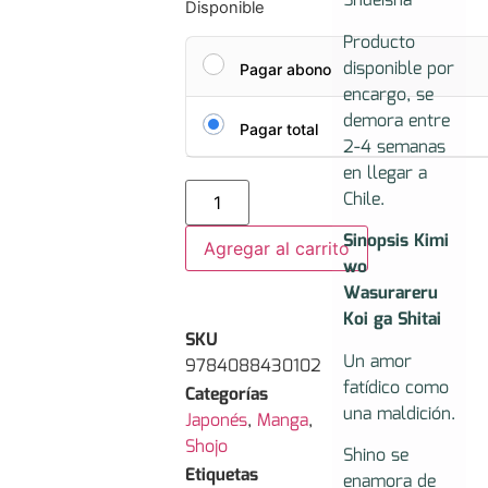
Shueisha
Disponible
Producto
disponible por
Pagar abono
encargo, se
demora entre
Pagar total
2-4 semanas
en llegar a
Chile.
Sinopsis Kimi
Agregar al carrito
wo
Wasurareru
Koi ga Shitai
SKU
Un amor
9784088430102
fatídico como
Categorías
una maldición.
Japonés
,
Manga
,
Shojo
Shino se
Etiquetas
enamora de