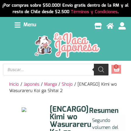
¡Por compras sobre $50.000! Envío gratis dentro de la RM y al
resto de Chile desde $2.500
Términos y Condiciones
.
Menu
0
Inicio
/
Japonés
/
Manga
/
Shojo
/ [ENCARGO] Kimi wo
Wasurareru Koi ga Shitai 2
[ENCARGO]
Resumen
Kimi wo
Segundo
Wasurareru
volumen del