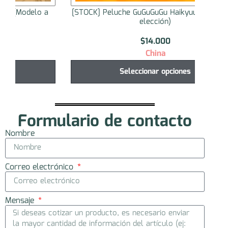
[STOCK] Peluche GuGuGuGu Haikyuu!! (modelo a
[ST
elección)
$
14.000
China
Seleccionar opciones
Formulario de contacto
Nombre
Correo electrónico
Mensaje