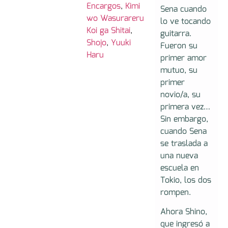
Encargos
,
Kimi
Sena cuando
wo Wasurareru
lo ve tocando
Koi ga Shitai
,
guitarra.
Shojo
,
Yuuki
Fueron su
Haru
primer amor
mutuo, su
primer
novio/a, su
primera vez…
Sin embargo,
cuando Sena
se traslada a
una nueva
escuela en
Tokio, los dos
rompen.
Ahora Shino,
que ingresó a