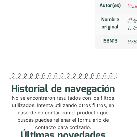
Autor(es)
Yuuk
Nombre
君を
original
した
ISBN13
978
Historial de navegación
No se encontraron resultados con los filtros
utilizados. Intenta utilizando otros filtros, en
caso de no contar con el producto que
buscas puedes rellenar el formulario de
contacto para cotizarlo.
Últimas novedades