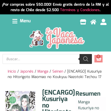
¡Por compras sobre $50.000! Envío gratis dentro de la RM y al
resto de Chile desde $2.500
Términos y Condiciones
.
Menu
0
Inicio
/
Japonés
/
Manga
/
Seinen
/ [ENCARGO] Kusuriya
no Hitorigoto Maomao no Koukyuu Nazotoki Techou 17
[ENCARGO]
Resumen
Kusuriya
Manga
no
Kusuriya no