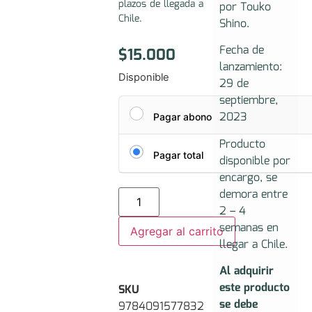
plazos de llegada a
por Touko
Chile.
Shino.
Fecha de
$
15.000
lanzamiento:
Disponible
29 de
septiembre,
2023
Pagar abono
Producto
Pagar total
disponible por
encargo, se
demora entre
2 – 4
semanas en
Agregar al carrito
llegar a Chile.
Al adquirir
este producto
SKU
se debe
9784091577832