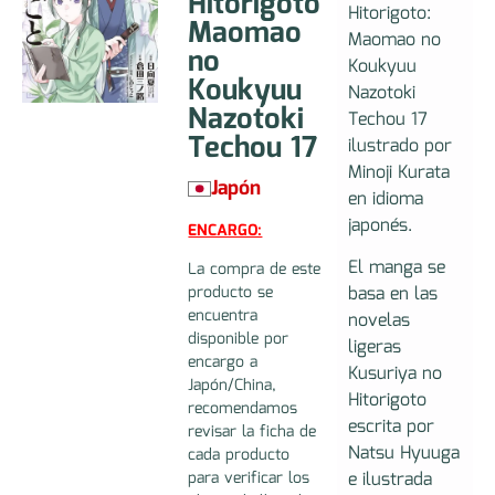
Hitorigoto
Hitorigoto:
Maomao
Maomao no
no
Koukyuu
Koukyuu
Nazotoki
Nazotoki
Techou 17
Techou 17
ilustrado por
Minoji Kurata
Japón
en idioma
japonés.
ENCARGO:
El manga se
La compra de este
basa en las
producto se
encuentra
novelas
disponible por
ligeras
encargo a
Kusuriya no
Japón/China,
Hitorigoto
recomendamos
escrita por
revisar la ficha de
Natsu Hyuuga
cada producto
e ilustrada
para verificar los