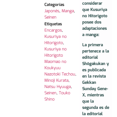
considerar
Categorías
que Kusuriya
Japonés
,
Manga
,
no Hitorigoto
Seinen
posee dos
Etiquetas
adaptaciones
Encargos
,
a manga:
Kusuriya no
Hitorigoto
,
La primera
Kusuriya no
pertenece a la
Hitorigoto
editorial
Maomao no
Shōgakukan y
Koukyuu
es publicada
Nazotoki Techou
,
en la revista
Minoji Kurata
,
Gekkan
Natsu Hyuuga
,
Sunday Gene-
Seinen
,
Touko
X, mientras
Shino
que la
segunda es de
la editorial