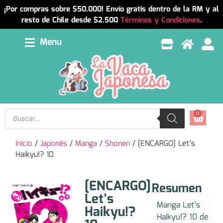
¡Por compras sobre $50.000! Envío gratis dentro de la RM y al
resto de Chile desde $2.500
Términos y Condiciones
.
Menu
0
Inicio
/
Japonés
/
Manga
/
Shonen
/ [ENCARGO] Let’s
Haikyu!? 10
[ENCARGO]
Resumen
Let’s
Manga Let’s
Haikyu!?
Haikyu!? 10 de