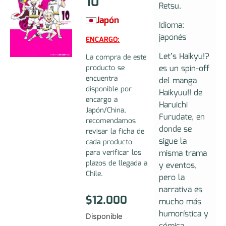
10
Retsu.
Japón
Idioma:
japonés
ENCARGO:
Let’s Haikyu!?
La compra de este
producto se
es un spin-off
encuentra
del manga
disponible por
Haikyuu!! de
encargo a
Haruichi
Japón/China,
Furudate, en
recomendamos
donde se
revisar la ficha de
sigue la
cada producto
para verificar los
misma trama
plazos de llegada a
y eventos,
Chile.
pero la
narrativa es
$
12.000
mucho más
humorística y
Disponible