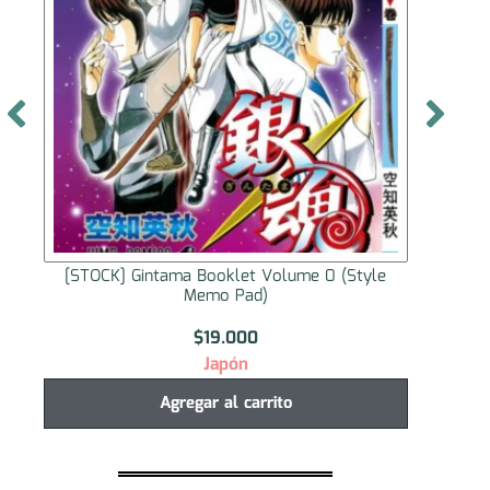
[STOCK] Booklet Captain Tsubasa ENDLESS
[STOC
DREAM
$
21.000
Japón
Agregar al carrito