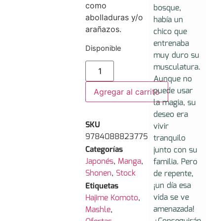
como
bosque,
abolladuras y/o
había un
arañazos.
chico que
entrenaba
Disponible
muy duro su
musculatura.
Aunque no
puede usar
Agregar al carrito
la magia, su
deseo era
SKU
vivir
9784088823775
tranquilo
Categorías
junto con su
Japonés
,
Manga
,
familia. Pero
Shonen
,
Stock
de repente,
¡un día esa
Etiquetas
vida se ve
Hajime Komoto
,
amenazada!
Mashle
,