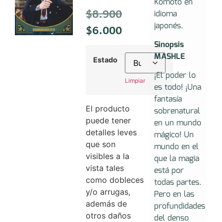
Komoto en
$
8.900
idioma
japonés.
$
6.000
Sinopsis
MASHLE
Estado
¡El poder lo
Limpiar
es todo! ¡Una
fantasía
El producto
sobrenatural
puede tener
en un mundo
detalles leves
mágico! Un
que son
mundo en el
visibles a la
que la magia
vista tales
está por
como dobleces
todas partes.
y/o arrugas,
Pero en las
además de
profundidades
otros daños
del denso