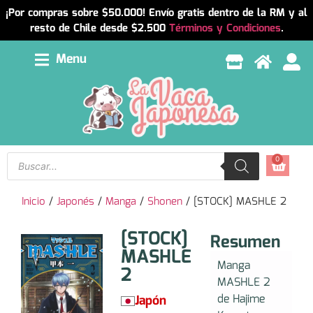
¡Por compras sobre $50.000! Envío gratis dentro de la RM y al
resto de Chile desde $2.500
Términos y Condiciones
.
Menu
0
Inicio
/
Japonés
/
Manga
/
Shonen
/ [STOCK] MASHLE 2
[STOCK]
Resumen
MASHLE
Manga
2
MASHLE 2
de Hajime
Japón