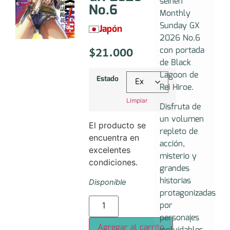
seinen
No.6
Monthly
Sunday GX
Japón
2026 No.6
$
21.000
con portada
de Black
Lagoon de
Estado
Rei Hiroe.
Limpiar
Disfruta de
un volumen
El producto se
repleto de
encuentra en
acción,
excelentes
misterio y
condiciones.
grandes
historias
Disponible
protagonizadas
por
personajes
Agregar al carrito