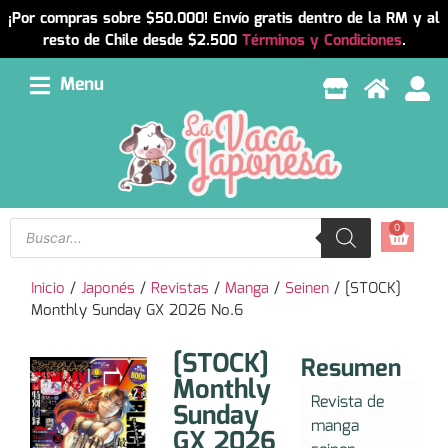
¡Por compras sobre $50.000! Envío gratis dentro de la RM y al
resto de Chile desde $2.500
Términos y Condiciones
.
Menu
0
Inicio
/
Japonés
/
Revistas
/
Manga
/
Seinen
/ [STOCK]
Monthly Sunday GX 2026 No.6
[STOCK]
Resumen
Monthly
Revista de
Sunday
manga
GX 2026