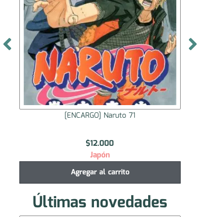
[ENCARGO] Naruto 71
[STO
$
12.000
Japón
Agregar al carrito
Últimas novedades