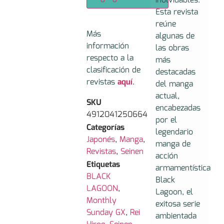
inolvidables.
Esta revista
reúne
Más
algunas de
información
las obras
respecto a la
más
clasificación de
destacadas
revistas
aquí
.
del manga
actual,
SKU
encabezadas
4912041250664
por el
Categorías
legendario
Japonés
,
Manga
,
manga de
Revistas
,
Seinen
acción
Etiquetas
armamentística
BLACK
Black
LAGOON
,
Lagoon, el
Monthly
exitosa serie
Sunday GX
,
Rei
ambientada