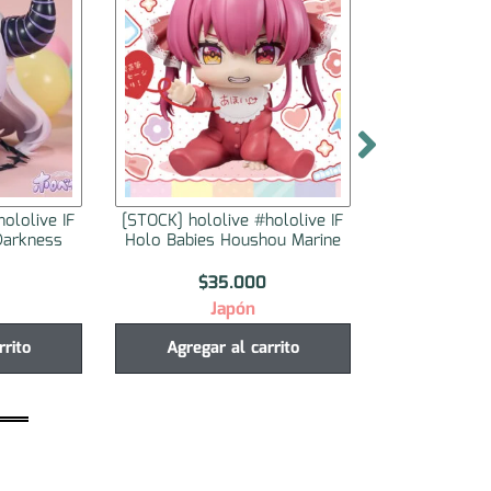
olive #hololive IF
[STOCK] hololive #hololive IF
[STO
es Houshou Marine
Holo Babies Himemori Luna
Hol
$
35.000
$
35.000
Japón
Japón
ar al carrito
Agregar al carrito