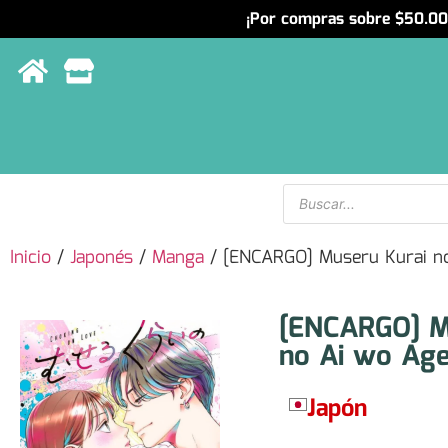
¡Por compras sobre $50.000
Menu
Inicio
/
Japonés
/
Manga
/ [ENCARGO] Museru Kurai n
[ENCARGO] M
no Ai wo Age
Japón