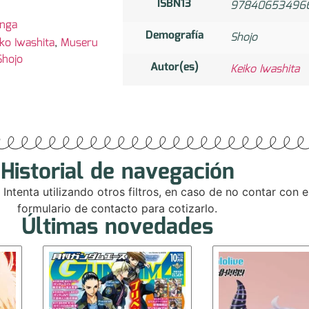
ISBN13
97840653496
nga
Demografía
Shojo
iko Iwashita
,
Museru
Shojo
Autor(es)
Keiko Iwashita
Historial de navegación
. Intenta utilizando otros filtros, en caso de no contar con
formulario de contacto para cotizarlo.
Últimas novedades