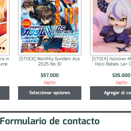
 Gundam Ace
[STOCK] hololive #hololive IF
[STOCK] hol
.10
Holo Babies La+ Darkness
Holo Babi
00
$
35.000
n
Japón
opciones
Agregar al carrito
Agreg
Formulario de contacto