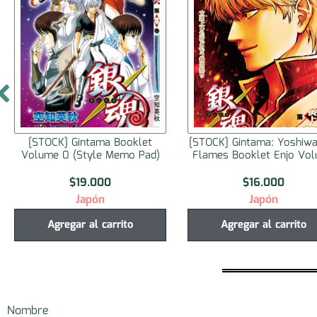
klet
[STOCK] Gintama: Yoshiwara in
[STOCK] Monthly
 Pad)
Flames Booklet Enjo Volume
2025 No
$
16.000
$
57.0
Japón
Japó
Agregar al carrito
Seleccionar 
Nombre