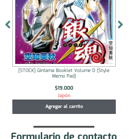
[STOCK] Gintama: Yoshiwara in Flames Booklet
[ST
Enjo Volume
$
16.000
Japón
Agregar al carrito
Formulario de contacto