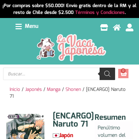
¡Por compras sobre $50.000! Envío gratis dentro de la RM y al
resto de Chile desde $2.500
Términos y Condiciones
.
Menu
0
Inicio
/
Japonés
/
Manga
/
Shonen
/ [ENCARGO] Naruto
71
[ENCARGO]
Resumen
Naruto 71
Penúltimo
Japón
volumen del