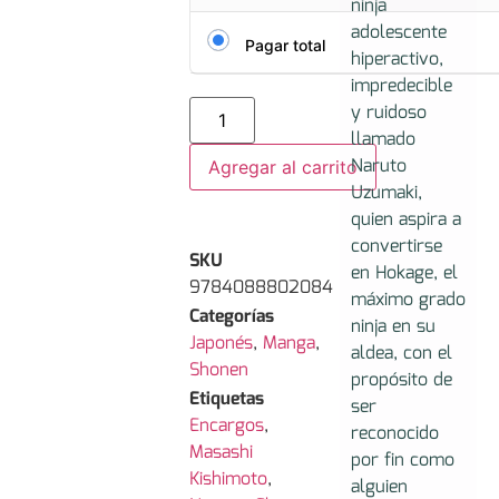
ninja
adolescente
Pagar total
hiperactivo,
impredecible
y ruidoso
llamado
Naruto
Agregar al carrito
Uzumaki,
quien aspira a
convertirse
SKU
en Hokage, el
9784088802084
máximo grado
Categorías
ninja en su
Japonés
,
Manga
,
aldea, con el
Shonen
propósito de
Etiquetas
ser
Encargos
,
reconocido
Masashi
por fin como
Kishimoto
,
alguien