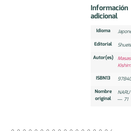
Información
adicional
Idioma
Japon
Editorial
Shuei
Autor(es)
Masas
Kishi
ISBN13
9784
Nombre
NAR
original
― 71