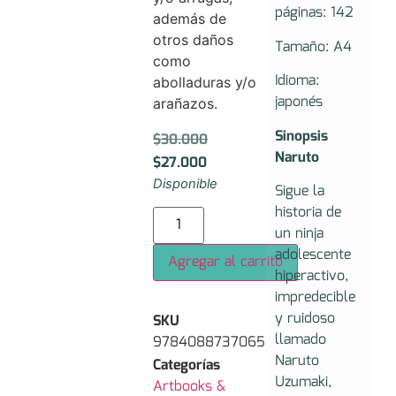
páginas: 142
además de
otros daños
Tamaño: A4
como
Idioma:
abolladuras y/o
japonés
arañazos.
Sinopsis
$
30.000
Naruto
$
27.000
Disponible
Sigue la
historia de
un ninja
adolescente
Agregar al carrito
hiperactivo,
impredecible
y ruidoso
SKU
llamado
9784088737065
Naruto
Categorías
Uzumaki,
Artbooks &