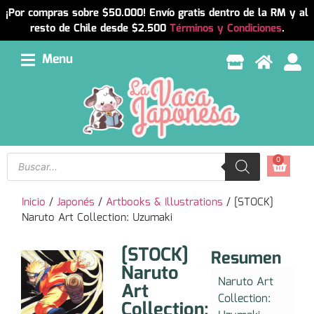
¡Por compras sobre $50.000! Envío gratis dentro de la RM y al
resto de Chile desde $2.500
Términos y Condiciones
.
Menu
0
Inicio
/
Japonés
/
Artbooks & Illustrations
/ [STOCK]
Naruto Art Collection: Uzumaki
[STOCK]
Resumen
Naruto
Naruto Art
Art
Collection:
Collection: