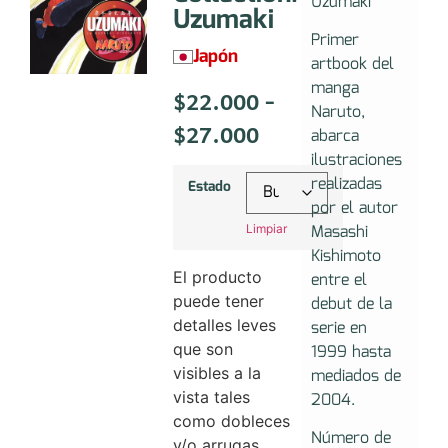
Uzumaki
Uzumaki
Primer
Japón
artbook del
manga
$
22.000
-
Naruto,
$
27.000
abarca
ilustraciones
realizadas
Estado
por el autor
Masashi
Limpiar
Kishimoto
El producto
entre el
puede tener
debut de la
detalles leves
serie en
que son
1999 hasta
visibles a la
mediados de
vista tales
2004.
como dobleces
Número de
y/o arrugas,