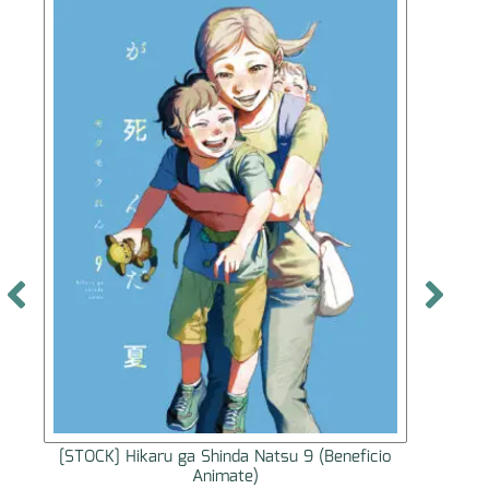
ficio
[STOCK] Peluche Nui Pal Tamon-kun Ima
Docchi!?