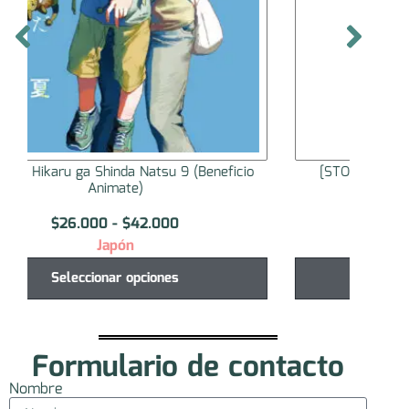
[STOCK] Peluche Nui Pal Tamon-kun Ima
[STO
Docchi!?
$
30.000
Japón
Seleccionar opciones
Formulario de contacto
Nombre