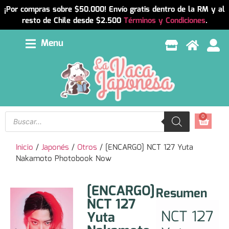
¡Por compras sobre $50.000! Envío gratis dentro de la RM y al
resto de Chile desde $2.500
Términos y Condiciones
.
Menu
0
Inicio
/
Japonés
/
Otros
/ [ENCARGO] NCT 127 Yuta
Nakamoto Photobook Now
[ENCARGO]
Resumen
NCT 127
NCT 127
Yuta