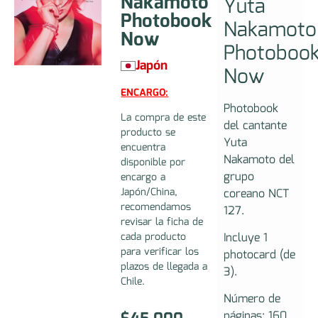
Nakamoto
Yuta
Photobook
Nakamoto
Now
Photoboo
Japón
Now
ENCARGO:
Photobook
La compra de este
del cantante
producto se
Yuta
encuentra
Nakamoto del
disponible por
grupo
encargo a
Japón/China,
coreano NCT
recomendamos
127.
revisar la ficha de
Incluye 1
cada producto
para verificar los
photocard (de
plazos de llegada a
3).
Chile.
Número de
páginas: 160