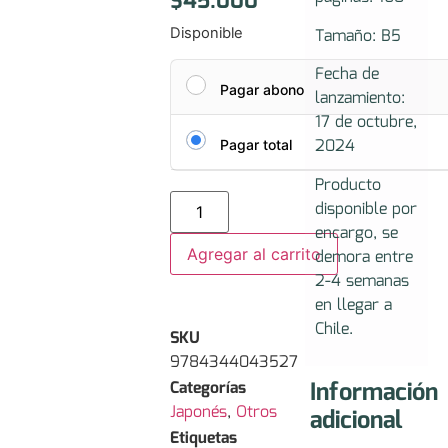
$
45.000
Tamaño: B5
Disponible
Fecha de
Pagar abono
lanzamiento:
17 de octubre,
2024
Pagar total
Producto
disponible por
encargo, se
Agregar al carrito
demora entre
2-4 semanas
en llegar a
Chile.
SKU
9784344043527
Información
Categorías
Japonés
,
Otros
adicional
Etiquetas