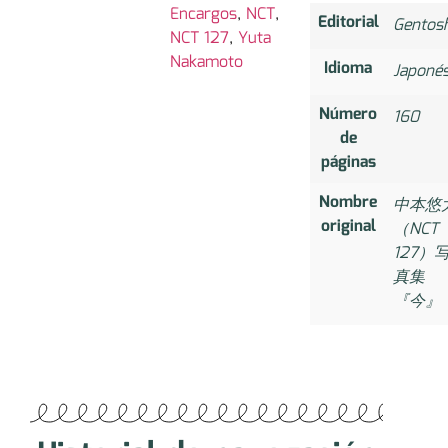
Encargos
,
NCT
,
Editorial
Gentos
NCT 127
,
Yuta
Nakamoto
Idioma
Japoné
Número
160
de
páginas
Nombre
中本悠
original
（NCT
127）
真集
『今』