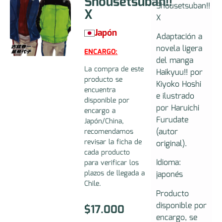
Shousetsuban!!
Shousetsuban!!
X
X
Japón
Adaptación a
novela ligera
ENCARGO:
del manga
La compra de este
Haikyuu!! por
producto se
Kiyoko Hoshi
encuentra
e ilustrado
disponible por
por Haruichi
encargo a
Furudate
Japón/China,
(autor
recomendamos
revisar la ficha de
original).
cada producto
Idioma:
para verificar los
plazos de llegada a
japonés
Chile.
Producto
disponible por
$
17.000
encargo, se