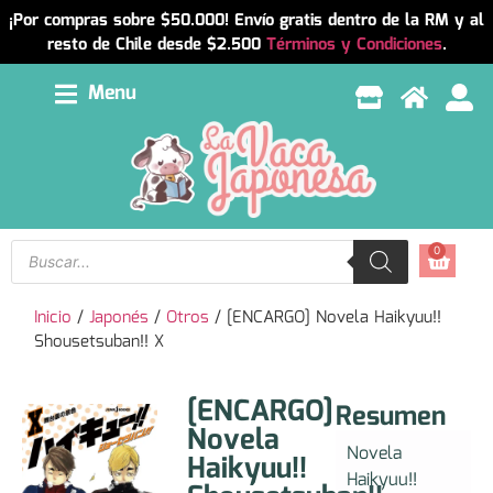
¡Por compras sobre $50.000! Envío gratis dentro de la RM y al
resto de Chile desde $2.500
Términos y Condiciones
.
Menu
0
Inicio
/
Japonés
/
Otros
/ [ENCARGO] Novela Haikyuu!!
Shousetsuban!! X
[ENCARGO]
Resumen
Novela
Novela
Haikyuu!!
Haikyuu!!