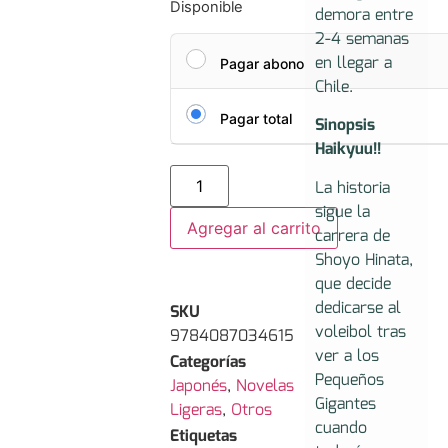
Disponible
demora entre
2-4 semanas
en llegar a
Pagar abono
Chile.
Pagar total
Sinopsis
Haikyuu!!
La historia
sigue la
Agregar al carrito
carrera de
Shoyo Hinata,
que decide
dedicarse al
SKU
voleibol tras
9784087034615
ver a los
Categorías
Pequeños
Japonés
,
Novelas
Gigantes
Ligeras
,
Otros
cuando
Etiquetas