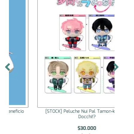
[STOCK] Peluche Nui Pal Tamon-kun Ima
[STO
Docchi!?
$
30.000