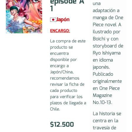
episode A
una
1
adaptación a
manga de One
Japón
Piece novel A
ENCARGO:
ilustrado por
Boichi y con
La compra de este
storyboard de
producto se
Ryo Ishiyama
encuentra
en idioma
disponible por
encargo a
japonés.
Japón/China,
Publicado
recomendamos
originalmente
revisar la ficha de
en One Piece
cada producto
Magazine
para verificar los
No.10-13.
plazos de llegada a
Chile.
La historia se
centra en la
$
12.500
travesía de