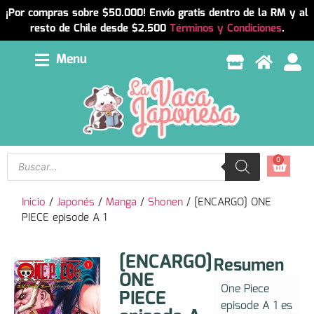
¡Por compras sobre $50.000! Envío gratis dentro de la RM y al
resto de Chile desde $2.500
Términos y Condiciones
.
Menu
0
Inicio
/
Japonés
/
Manga
/
Shonen
/ [ENCARGO] ONE
PIECE episode A 1
[ENCARGO]
Resumen
ONE
One Piece
PIECE
episode A 1 es