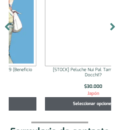
[STOCK] Peluche Nui Pal Tamon-kun Ima
[STO
Docchi!?
$
30.000
Japón
Seleccionar opciones