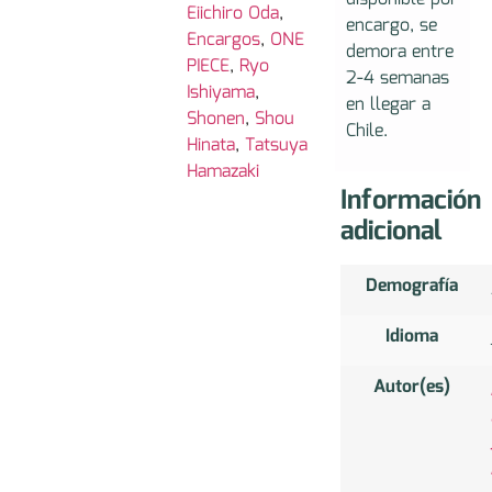
Eiichiro Oda
,
encargo, se
Encargos
,
ONE
demora entre
PIECE
,
Ryo
2-4 semanas
Ishiyama
,
en llegar a
Shonen
,
Shou
Chile.
Hinata
,
Tatsuya
Hamazaki
Información
adicional
Demografía
Idioma
Autor(es)