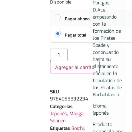
Portgas
Disponible
D.Ace,
empezando
Pagar abono
con la
formación de
Pagar total
los Piratas
Spade y
continuando
hasta su
alistamiento
Agregar al carrito
oficial en la
tripulación de
los Piratas de
SKU
Barbablanca.
9784088832234
Idioma:
Categorías
japonés
Japonés
,
Manga
,
Shonen
Producto
Etiquetas
Boichi
,
disponible por