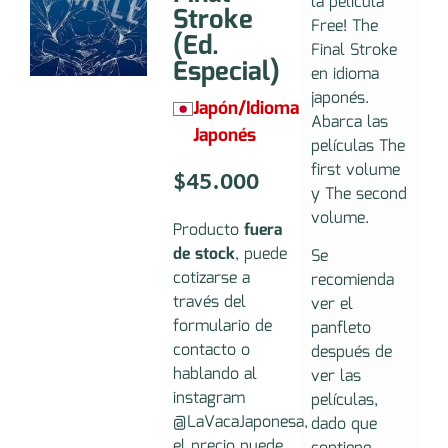
la película
Stroke
Free! The
(Ed.
Final Stroke
Especial)
en idioma
japonés.
Japón/Idioma
Abarca las
Japonés
películas The
first volume
$
45.000
y The second
volume.
Producto
fuera
de stock
, puede
Se
cotizarse a
recomienda
través del
ver el
formulario de
panfleto
contacto o
después de
hablando al
ver las
instagram
películas,
@LaVacaJaponesa,
dado que
el precio puede