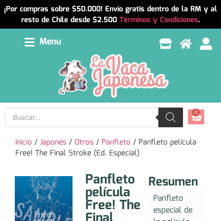
¡Por compras sobre $50.000! Envío gratis dentro de la RM y al
resto de Chile desde $2.500
Términos y Condiciones
.
Menu
0
Inicio
/
Japonés
/
Otros
/
Panfleto
/ Panfleto película
Free! The Final Stroke (Ed. Especial)
Panfleto
Resumen
película
Panfleto
Free! The
especial de
Final