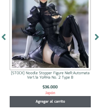
[STOCK] Noodle Stopper Figure NieR:Automata
[S
Ver1.1a YoRHa No. 2 Type B
$
36.000
Japón
Agregar al carrito