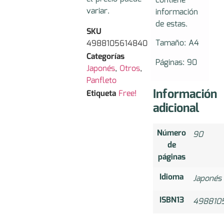
contiene
variar.
información
de estas.
SKU
Tamaño: A4
4988105614840
Categorías
Páginas: 90
Japonés
,
Otros
,
Panfleto
Información
Etiqueta
Free!
adicional
Número
90
de
páginas
Idioma
Japonés
ISBN13
498810