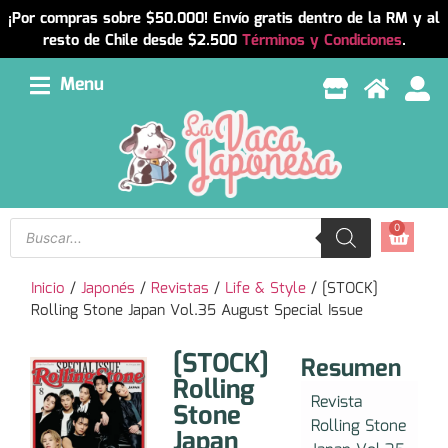
¡Por compras sobre $50.000! Envío gratis dentro de la RM y al
resto de Chile desde $2.500
Términos y Condiciones
.
Menu
0
Inicio
/
Japonés
/
Revistas
/
Life & Style
/ [STOCK]
Rolling Stone Japan Vol.35 August Special Issue
[STOCK]
Resumen
Rolling
Revista
Stone
Rolling Stone
Japan