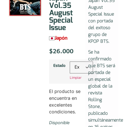
Japan Vol.35
Vol.35
August
August
Special Issue
Special
con portada
Issue
del exitoso
grupo de
Japón
KPOP BTS.
$
26.000
Se ha
confirmado
que BTS será
Estado
portada de
Limpiar
un especial
global de la
El producto se
revista
encuentra en
Rolling
excelentes
Stone,
condiciones.
publicado
simultáneamente
Disponible