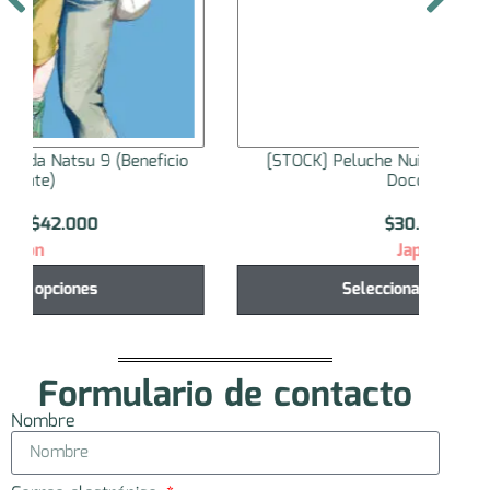
[STOCK] Peluche Nui Pal Tamon-kun Ima
[STO
Docchi!?
$
30.000
Japón
Seleccionar opciones
Formulario de contacto
Nombre