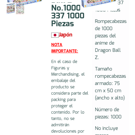
Ball Z
No.1000-337
No.1000-
1000 Piezas
337 1000
Piezas
Rompecabezas
de 1000
Japón
piezas del
anime de
NOTA
Dragon Ball
IMPORTANTE:
Z.
En el caso de
Figuras y
Tamaño
Merchandising, el
rompecabezas
embalaje del
armado: 75
producto se
cm x 50 cm
considera parte del
(ancho x alto)
packing para
proteger el
Número de
contenido. Por lo
piezas: 1000
tanto, no se
admitirán
No incluye
devoluciones por