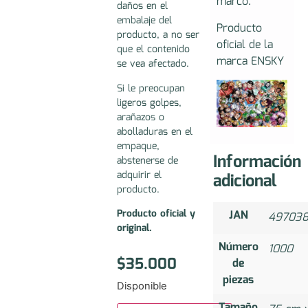
marco.
daños en el
embalaje del
Producto
producto, a no ser
oficial de la
que el contenido
marca ENSKY
se vea afectado.
Si le preocupan
ligeros golpes,
arañazos o
abolladuras en el
empaque,
Información
abstenerse de
adquirir el
adicional
producto.
Producto oficial y
JAN
497038
original.
Número
1000
$
35.000
de
piezas
Disponible
Tamaño