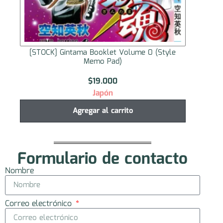
[STOCK] Gintama: Yoshiwara in Flames Booklet
[ST
Enjo Volume
$
16.000
Japón
Agregar al carrito
Formulario de contacto
Nombre
Correo electrónico