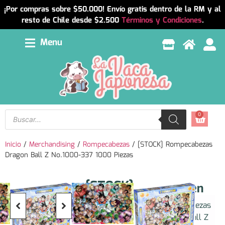
¡Por compras sobre $50.000! Envío gratis dentro de la RM y al
resto de Chile desde $2.500
Términos y Condiciones
.
Menu
0
Inicio
/
Merchandising
/
Rompecabezas
/ [STOCK] Rompecabezas
Dragon Ball Z No.1000-337 1000 Piezas
[STOCK]
Resumen
Rompecabezas
Rompecabezas
Dragon
Dragon Ball Z