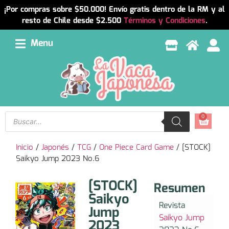
¡Por compras sobre $50.000! Envío gratis dentro de la RM y al
resto de Chile desde $2.500
Términos y Condiciones
.
Menu
0
Inicio
/
Japonés
/
TCG
/
One Piece Card Game
/ [STOCK]
Saikyo Jump 2023 No.6
[STOCK]
Resumen
Saikyo
Revista
Jump
Saikyo Jump
2023