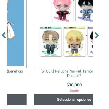
[STOCK] Peluche Nui Pal Tamon-kun Ima
[STO
Docchi!?
$
30.000
Japón
Seleccionar opciones