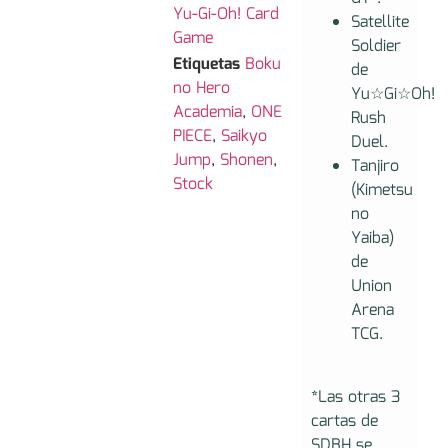
Yu-Gi-Oh! Card
Satellite
Game
Soldier
Etiquetas
Boku
de
no Hero
Yu☆Gi☆Oh!
Academia
,
ONE
Rush
PIECE
,
Saikyo
Duel.
Jump
,
Shonen
,
Tanjiro
Stock
(Kimetsu
no
Yaiba)
de
Union
Arena
TCG.
*Las otras 3
cartas de
SDBH se