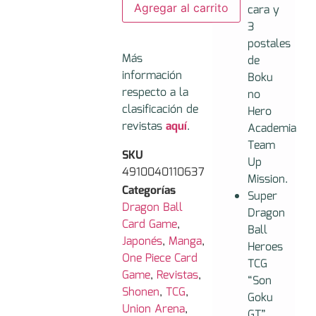
Agregar al carrito
cara y
3
postales
Más
de
información
Boku
respecto a la
no
clasificación de
Hero
revistas
aquí
.
Academia
Team
SKU
Up
4910040110637
Mission.
Categorías
Super
Dragon Ball
Dragon
Card Game
,
Ball
Japonés
,
Manga
,
Heroes
One Piece Card
TCG
Game
,
Revistas
,
“Son
Shonen
,
TCG
,
Goku
Union Arena
,
GT”.