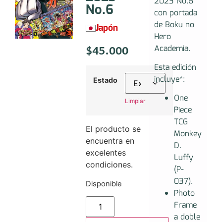
2023 No.6
No.6
con portada
de Boku no
Japón
Hero
$
45.000
Academia.
Esta edición
incluye*:
Estado
One
Limpiar
Piece
TCG
El producto se
Monkey
encuentra en
D.
excelentes
Luffy
condiciones.
(P-
037).
Disponible
Photo
Frame
a doble