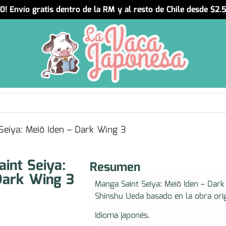
! Envío gratis dentro de la RM y al resto de Chile desde $2
eiya: Meiō Iden – Dark Wing 3
int Seiya:
Resumen
Dark Wing 3
Manga Saint Seiya: Meiō Iden – Dark 
Shinshu Ueda​ basado en la obra or
Idioma japonés.