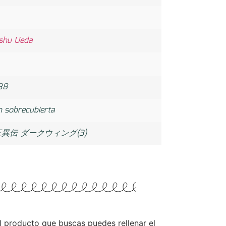
shu Ueda
38
n sobrecubierta
異伝 ダークウィング(3)
 el producto que buscas puedes rellenar el