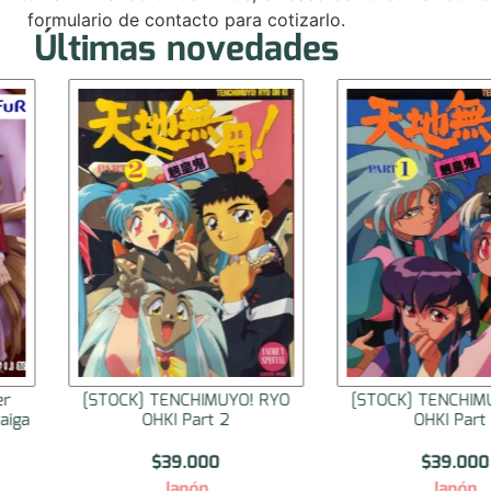
formulario de contacto para cotizarlo.
Últimas novedades
er
[STOCK] TENCHIMUYO! RYO
[STOCK] TENCHIM
aiga
OHKI Part 2
OHKI Part 
$
39.000
$
39.000
Japón
Japón