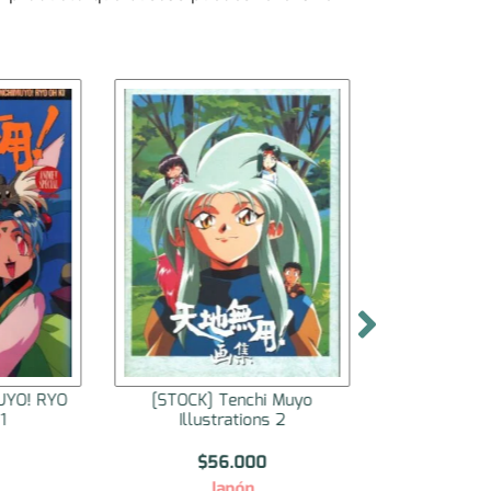
UYO! RYO
[STOCK] Tenchi Muyo
[STOCK] 
1
Illustrations 2
Illus
$
56.000
$
5
Japón
J