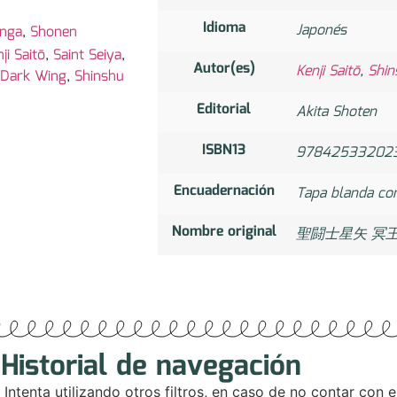
Idioma
Japonés
nga
,
Shonen
ji Saitō
,
Saint Seiya
,
Autor(es)
Kenji Saitō
,
Shin
- Dark Wing
,
Shinshu
Editorial
Akita Shoten
ISBN13
97842533202
Encuadernación
Tapa blanda co
Nombre original
聖闘士星矢 冥王
Historial de navegación
. Intenta utilizando otros filtros, en caso de no contar con