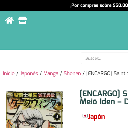
¡Por compras sobre $50.000
Menu
Inicio
/
Japonés
/
Manga
/
Shonen
/ [ENCARGO] Saint S
[ENCARGO] Sa
Meiō Iden – 
Japón