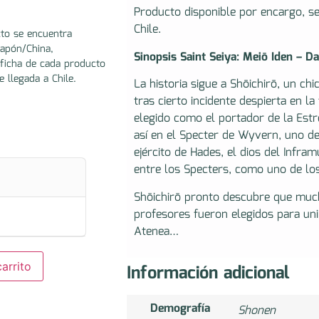
Producto disponible por encargo, s
Chile.
to se encuentra
Japón/China,
Sinopsis Saint Seiya: Meiō Iden – D
ficha de cada producto
e llegada a Chile.
La historia sigue a Shōichirō, un ch
tras cierto incidente despierta en l
elegido como el portador de la Estre
así en el Specter de Wyvern, uno d
ejército de Hades, el dios del Infr
entre los Specters, como uno de los
Shōichirō pronto descubre que muc
profesores fueron elegidos para unir
Atenea…
arrito
Información adicional
Demografía
Shonen