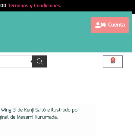
.500
Términos y Condiciones
.
Mi Cuenta
0
Wing 3 de Kenji Saitō e ilustrado por
iginal de Masami Kurumada.