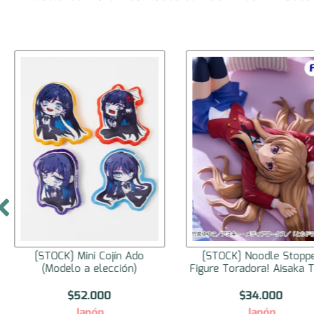
[STOCK] Mini Cojín Ado
[STOCK] Noodle Stopp
(Modelo a elección)
Figure Toradora! Aisaka T
$
52.000
$
34.000
Japón
Japón