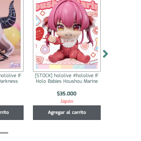
ololive IF
[STOCK] hololive #hololive IF
[STOCK] holol
Darkness
Holo Babies Houshou Marine
Holo Babies
$
35.000
$
3
Japón
J
rrito
Agregar al carrito
Agregar