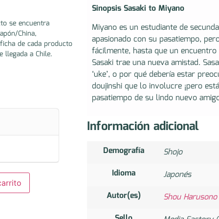
Sinopsis Sasaki to Miyano
to se encuentra
Miyano es un estudiante de secundar
Japón/China,
apasionado con su pasatiempo, per
ficha de cada producto
fácilmente, hasta que un encuentro 
e llegada a Chile.
Sasaki trae una nueva amistad. Sasa
‘uke’, o por qué debería estar pre
doujinshi que lo involucre ¡pero est
pasatiempo de su lindo nuevo amigo
Información adicional
Demografía
Shojo
Idioma
Japonés
arrito
Autor(es)
Shou Haruso
Sello