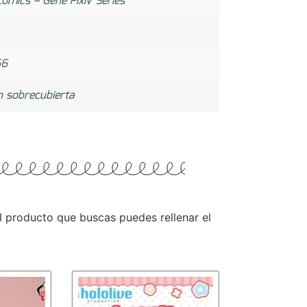
omics – Gene Pixiv Series
66
n sobrecubierta
 el producto que buscas puedes rellenar el