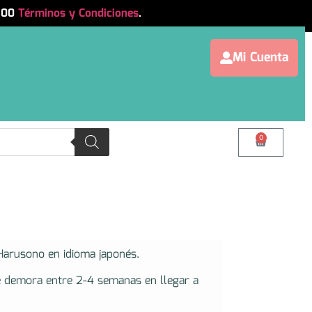
.500
Términos y Condiciones
.
Mi Cuenta
0
Harusono en idioma japonés.
e demora entre 2-4 semanas en llegar a