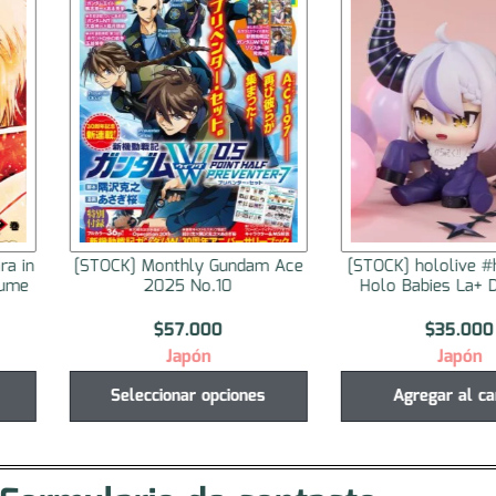
ra in
[STOCK] Monthly Gundam Ace
[STOCK] hololive #h
lume
2025 No.10
Holo Babies La+ 
$
57.000
$
35.000
Japón
Japón
Seleccionar opciones
Agregar al ca