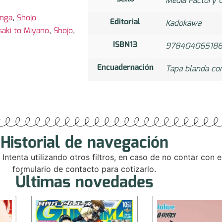
Media Factory C
nga
,
Shojo
Editorial
Kadokawa
saki to Miyano
,
Shojo
,
ISBN13
97840406518
Encuadernación
Tapa blanda co
Historial de navegación
. Intenta utilizando otros filtros, en caso de no contar con
formulario de contacto para cotizarlo.
Últimas novedades