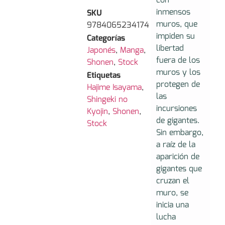
con
inmensos
SKU
muros, que
9784065234174
impiden su
Categorías
libertad
Japonés
,
Manga
,
fuera de los
Shonen
,
Stock
muros y los
Etiquetas
protegen de
Hajime Isayama
,
las
Shingeki no
incursiones
Kyojin
,
Shonen
,
de gigantes.
Stock
Sin embargo,
a raíz de la
aparición de
gigantes que
cruzan el
muro, se
inicia una
lucha