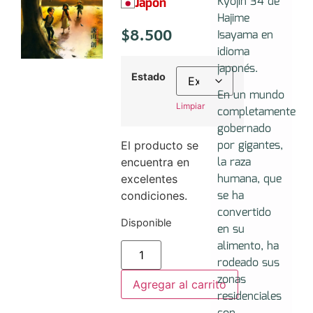
Kyojin 34 de
Japón
Hajime
$
8.500
Isayama en
idioma
japonés.
Estado
En un mundo
Limpiar
completamente
gobernado
por gigantes,
El producto se
la raza
encuentra en
humana, que
excelentes
se ha
condiciones.
convertido
Disponible
en su
alimento, ha
rodeado sus
zonas
Agregar al carrito
residenciales