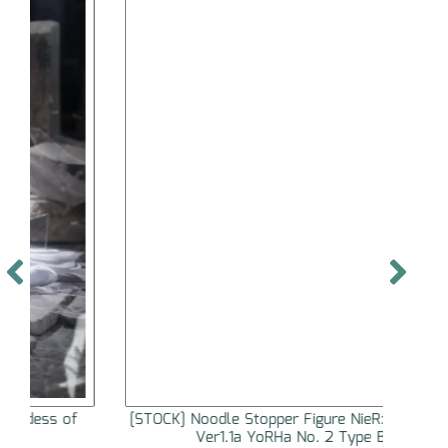
[STOCK] Noodle Stopper Figure NieR:Automata
[S
Ver1.1a YoRHa No. 2 Type B