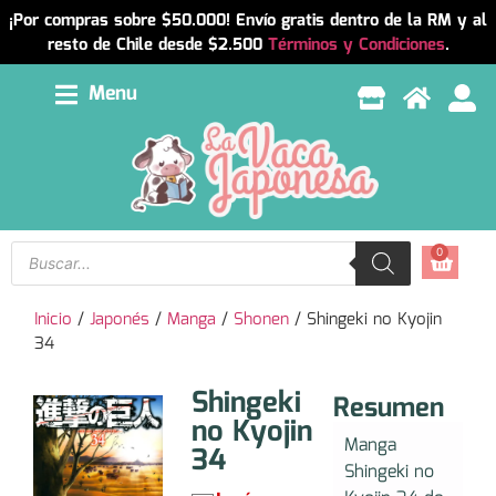
¡Por compras sobre $50.000! Envío gratis dentro de la RM y al
resto de Chile desde $2.500
Términos y Condiciones
.
Menu
0
Inicio
/
Japonés
/
Manga
/
Shonen
/ Shingeki no Kyojin
34
Shingeki
Resumen
no Kyojin
Manga
34
Shingeki no