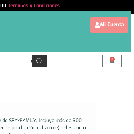
.500
Términos y Condiciones
.
Mi Cuenta
0
me de SPYxFAMILY. Incluye más de 300
o en la producción del anime), tales como