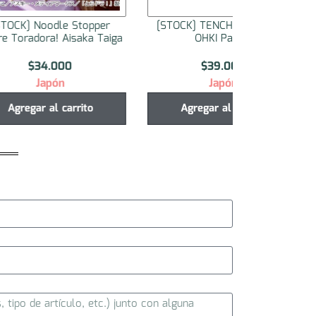
Stopper
[STOCK] TENCHIMUYO! RYO
[STOCK] TE
saka Taiga
OHKI Part 2
OHKI
$
39.000
$
3
Japón
J
rrito
Agregar al carrito
Agregar