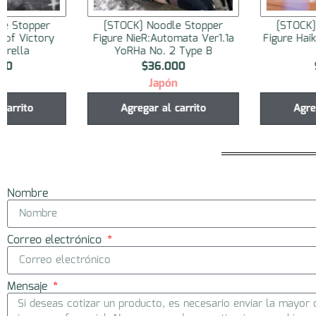
[STOCK] Noodle Stopper
[STOCK] Noodle Stopp
Figure NieR:Automata Ver1.1a
Figure Haikyuu!! Nishinoy
YoRHa No. 2 Type B
$
36.000
$
34.000
Japón
Japón
Agregar al carrito
Agregar al carrito
Nombre
Correo electrónico
Mensaje