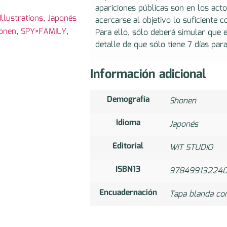
apariciones públicas son en los acto
llustrations
,
Japonés
acercarse al objetivo lo suficiente
onen
,
SPY×FAMILY
,
Para ello, sólo deberá simular que
detalle de que sólo tiene 7 días para
Información adicional
Demografía
Shonen
Idioma
Japonés
Editorial
WIT STUDIO
ISBN13
97849913224
Encuadernación
Tapa blanda co