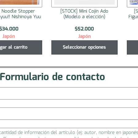
er
[STOCK] Mini Cojín Ado
[STOCK] Noodle 
a Yuu
(Modelo a elección)
Figure Toradora! Ai
$
52.000
$
34.000
Japón
Japón
Seleccionar opciones
Agregar al ca
Formulario de contacto