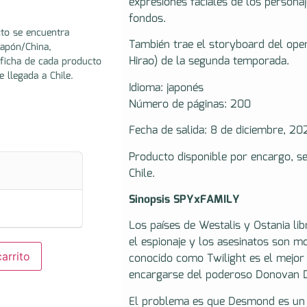
expresiones faciales de los personaj
fondos.
to se encuentra
También trae el storyboard del open
Japón/China,
Hirao) de la segunda temporada.
ficha de cada producto
e llegada a Chile.
Idioma: japonés
Número de páginas: 200
Fecha de salida: 8 de diciembre, 20
Producto disponible por encargo, s
Chile.
Sinopsis SPYxFAMILY
Los países de Westalis y Ostania li
el espionaje y los asesinatos son mo
arrito
conocido como Twilight es el mejor 
encargarse del poderoso Donovan
El problema es que Desmond es un e