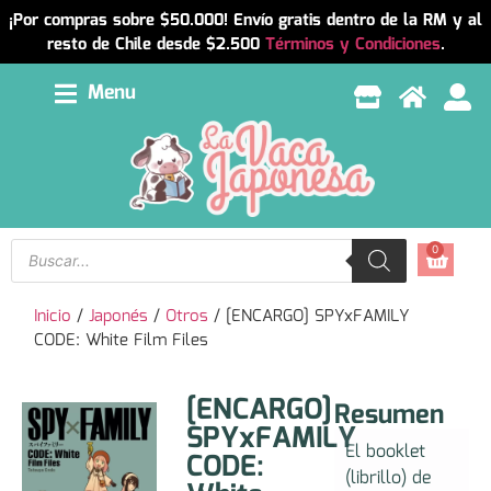
¡Por compras sobre $50.000! Envío gratis dentro de la RM y al
resto de Chile desde $2.500
Términos y Condiciones
.
Menu
0
Inicio
/
Japonés
/
Otros
/ [ENCARGO] SPYxFAMILY
CODE: White Film Files
[ENCARGO]
Resumen
SPYxFAMILY
El booklet
CODE:
(librillo) de