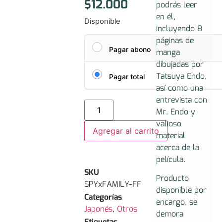
$
12.000
podrás leer
en él,
Disponible
incluyendo 8
páginas de
Pagar abono
manga
dibujadas por
Tatsuya Endo,
Pagar total
así como una
entrevista con
Mr. Endo y
valioso
Agregar al carrito
material
acerca de la
película.
SKU
Producto
SPYxFAMILY-FF
disponible por
Categorías
encargo, se
Japonés
,
Otros
demora