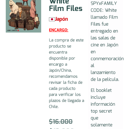
White
SPYxFAMILY
Film Files
CODE: White
llamado Film
Japón
Files fue
ENCARGO:
entregado en
las salas de
La compra de este
cine en Japón
producto se
en
encuentra
conmemoración
disponible por
encargo a
al
Japón/China,
lanzamiento
recomendamos
de la película.
revisar la ficha de
cada producto
El booklet
para verificar los
incluye
plazos de llegada a
información
Chile.
top secret
que
$
16.000
solamente