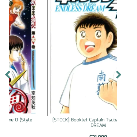
[STOCK] Booklet Captain Tsubasa ENDLESS
[STOC
DREAM