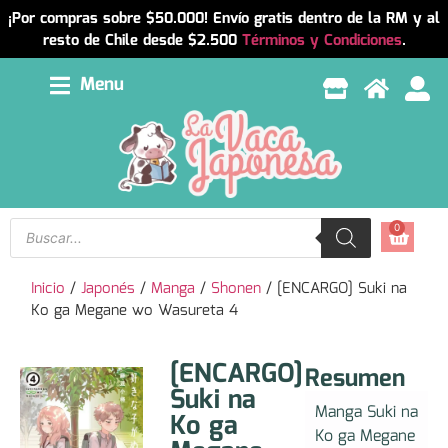
¡Por compras sobre $50.000! Envío gratis dentro de la RM y al
resto de Chile desde $2.500
Términos y Condiciones
.
Menu
0
Inicio
/
Japonés
/
Manga
/
Shonen
/ [ENCARGO] Suki na
Ko ga Megane wo Wasureta 4
[ENCARGO]
Resumen
Suki na
Manga Suki na
Ko ga
Ko ga Megane