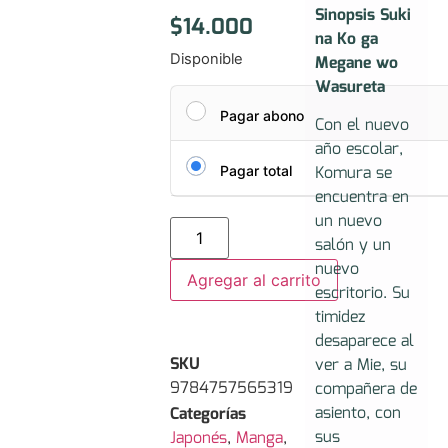
Sinopsis Suki
$
14.000
na Ko ga
Disponible
Megane wo
Wasureta
Pagar abono
Con el nuevo
año escolar,
Komura se
Pagar total
encuentra en
un nuevo
salón y un
nuevo
Agregar al carrito
escritorio. Su
timidez
desaparece al
SKU
ver a Mie, su
9784757565319
compañera de
asiento, con
Categorías
sus
Japonés
,
Manga
,