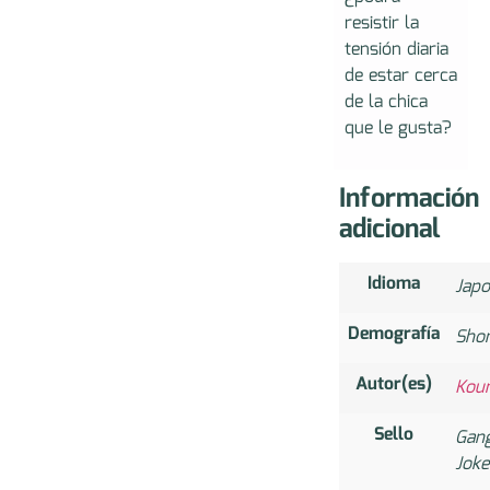
resistir la
tensión diaria
de estar cerca
de la chica
que le gusta?
Información
adicional
Idioma
Jap
Demografía
Sho
Autor(es)
Koum
Sello
Gan
Joke