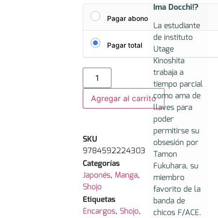
Ima Docchi!?
Pagar abono
La estudiante
de instituto
Pagar total
Utage
Kinoshita
trabaja a
tiempo parcial
como ama de
Agregar al carrito
llaves para
poder
permitirse su
SKU
obsesión por
9784592224303
Tamon
Categorías
Fukuhara, su
Japonés
,
Manga
,
miembro
Shojo
favorito de la
Etiquetas
banda de
Encargos
,
Shojo
,
chicos F/ACE.