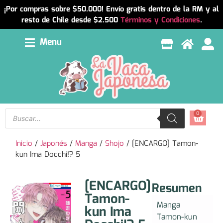
¡Por compras sobre $50.000! Envío gratis dentro de la RM y al
resto de Chile desde $2.500
Términos y Condiciones
.
Menu
0
Inicio
/
Japonés
/
Manga
/
Shojo
/ [ENCARGO] Tamon-
kun Ima Docchi!? 5
[ENCARGO]
Resumen
Tamon-
Manga
kun Ima
Tamon-kun