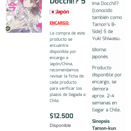
Docchi!? 5
Ima Docchi!?
(conocido
Japón
también como
ENCARGO:
Tamon’s B-
Side) 5 de
La compra de este
Yuki Shiwasu.
producto se
encuentra
Idioma:
disponible por
japonés
encargo a
Japón/China,
Producto
recomendamos
disponible por
revisar la ficha de
encargo, se
cada producto
para verificar los
demora
plazos de llegada a
aprox. 2-4
Chile.
semanas en
llegar a Chile.
$
12.500
Sinopsis
Disponible
Tamon-kun