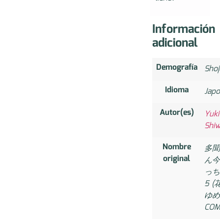
Información
adicional
Demografía
Shoj
Idioma
Jap
Autor(es)
Yuki
Shi
Nombre
多聞
original
ん今
っち
5 (
ゆめ
COM