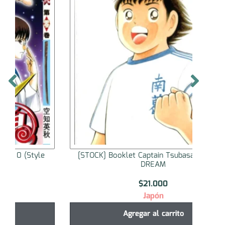
[STOCK] Booklet Captain Tsubasa ENDLESS
[STOC
DREAM
$
21.000
Japón
Agregar al carrito