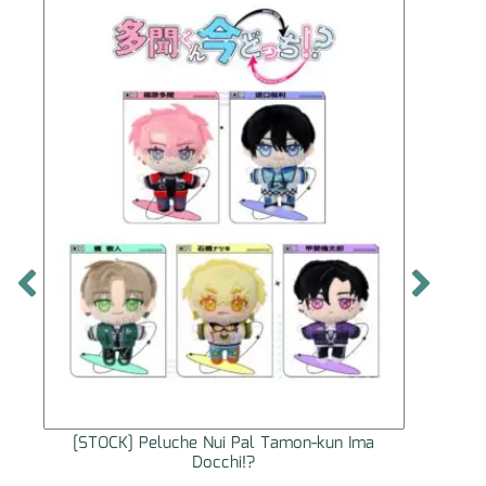
[STOCK] Peluche Nui Pal Tamon-kun Ima
[STO
Docchi!?