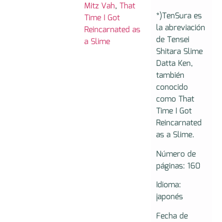
Mitz Vah
,
That
*)TenSura es
Time I Got
la abreviación
Reincarnated as
de Tensei
a Slime
Shitara Slime
Datta Ken,
también
conocido
como That
Time I Got
Reincarnated
as a Slime.
Número de
páginas: 160
Idioma:
japonés
Fecha de