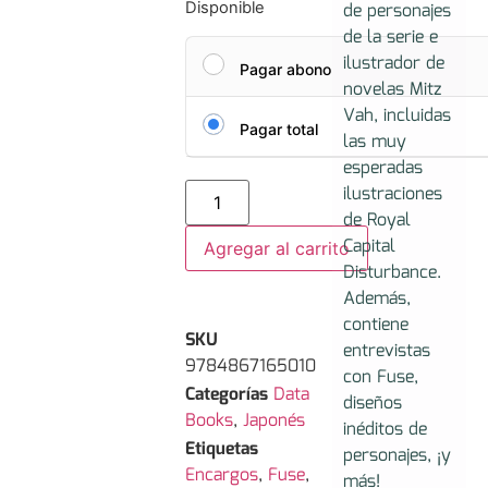
de personajes
Disponible
de la serie e
ilustrador de
Pagar abono
novelas Mitz
Vah, incluidas
Pagar total
las muy
esperadas
ilustraciones
de Royal
Capital
Agregar al carrito
Disturbance.
Además,
contiene
SKU
entrevistas
9784867165010
con Fuse,
Categorías
Data
diseños
Books
,
Japonés
inéditos de
Etiquetas
personajes, ¡y
Encargos
,
Fuse
,
más!