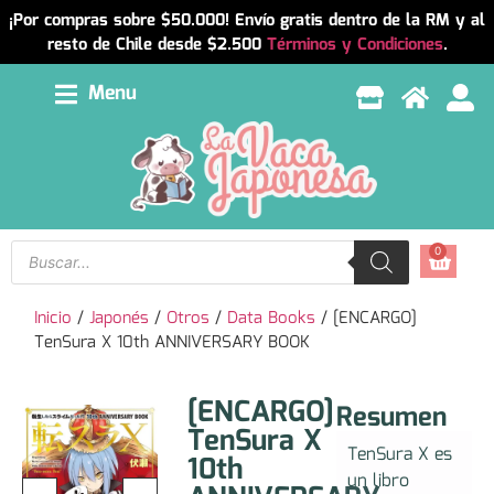
¡Por compras sobre $50.000! Envío gratis dentro de la RM y al
resto de Chile desde $2.500
Términos y Condiciones
.
Menu
0
Inicio
/
Japonés
/
Otros
/
Data Books
/ [ENCARGO]
TenSura X 10th ANNIVERSARY BOOK
[ENCARGO]
Resumen
TenSura X
TenSura X es
10th
un libro