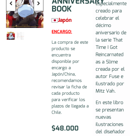
ANNIVERSARY
especialmente
BOOK
creado para
celebrar el
Japón
décimo
ENCARGO:
aniversario de
la serie That
La compra de este
Time I Got
producto se
Reincarnated
encuentra
as a Slime
disponible por
encargo a
creada por el
Japón/China,
autor Fuse e
recomendamos
ilustrado por
revisar la ficha de
Mitz Vah.
cada producto
para verificar los
En este libro
plazos de llegada a
se presentan
Chile.
nuevas
ilustraciones
$
48.000
del diseñador