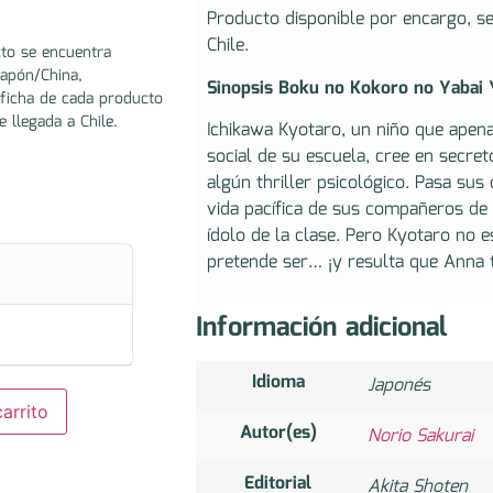
Producto disponible por encargo, s
Chile.
to se encuentra
Japón/China,
Sinopsis Boku no Kokoro no Yabai 
ficha de cada producto
e llegada a Chile.
Ichikawa Kyotaro, un niño que apena
social de su escuela, cree en secret
algún thriller psicológico. Pasa su
vida pacífica de sus compañeros de
ídolo de la clase. Pero Kyotaro no 
pretende ser… ¡y resulta que Anna 
Información adicional
Idioma
Japonés
arrito
Autor(es)
Norio Sakurai
Editorial
Akita Shoten