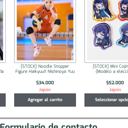
er
[STOCK] Mini Cojín Ado
[STOCK] Noodle 
a Yuu
(Modelo a elección)
Figure Toradora! Ai
$
52.000
$
34.000
Japón
Japón
Seleccionar opciones
Agregar al ca
Formulario de contacto