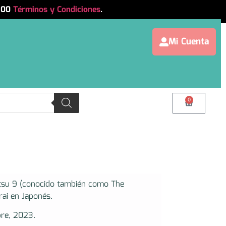
.500
Términos y Condiciones
.
Mi Cuenta
0
tsu 9 (conocido también como The
ai en Japonés.
bre, 2023.