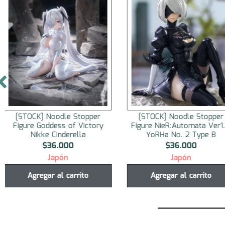
[STOCK] Noodle Stopper
[STOCK] Noodle Stopp
Figure NieR:Automata Ver1.1a
Figure Haikyuu!! Nishinoy
YoRHa No. 2 Type B
$
36.000
$
34.000
Japón
Japón
Agregar al carrito
Agregar al carrito