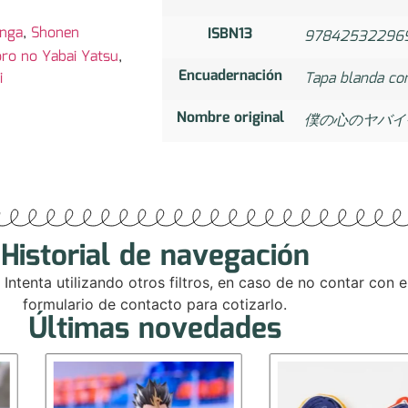
nga
,
Shonen
ISBN13
97842532296
ro no Yabai Yatsu
,
Encuadernación
i
Tapa blanda co
Nombre original
僕の心のヤバイ
Historial de navegación
. Intenta utilizando otros filtros, en caso de no contar con
formulario de contacto para cotizarlo.
Últimas novedades