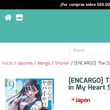
¡Por compras sobre $50.000
Menu
Inicio
/
Japonés
/
Manga
/
Shonen
/ [ENCARGO] The Da
[ENCARGO] T
in My Heart 
Japón