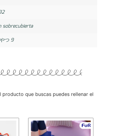
92
n sobrecubierta
やつ 9
 el producto que buscas puedes rellenar el