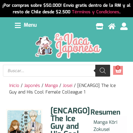
¡Por compras sobre $50.000! Envío gratis dentro de la RM y al
resto de Chile desde $2.500
Términos y Condiciones
.
Menu
0
Inicio
/
Japonés
/
Manga
/
Josei
/ [ENCARGO] The Ice
Guy and His Cool Female Colleague 1
[ENCARGO]
Resumen
The Ice
Manga Kōri
Guy and
Zokusei