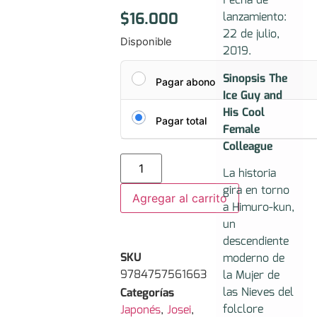
Fecha de
$
16.000
lanzamiento:
22 de julio,
Disponible
2019.
Sinopsis The
Pagar abono
Ice Guy and
His Cool
Pagar total
Female
Colleague
La historia
gira en torno
Agregar al carrito
a Himuro-kun,
un
descendiente
SKU
moderno de
9784757561663
la Mujer de
las Nieves del
Categorías
folclore
Japonés
,
Josei
,