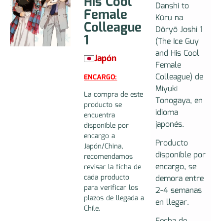
His Cool
Danshi to
Female
Kūru na
Colleague
Dōryō Joshi 1
1
(The Ice Guy
and His Cool
Japón
Female
Colleague) de
ENCARGO:
Miyuki
La compra de este
Tonogaya, en
producto se
idioma
encuentra
japonés.
disponible por
encargo a
Producto
Japón/China,
disponible por
recomendamos
encargo, se
revisar la ficha de
cada producto
demora entre
para verificar los
2-4 semanas
plazos de llegada a
en llegar.
Chile.