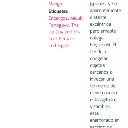
japonés, y su
Manga
aparentemente
Etiquetas
distante,
Encargos
,
Miyuki
excéntrica
Tonogaya
,
The
pero amable
Ice Guy and His
colega
Cool Female
Fuyutsuki. Él
Colleague
tiende a
congelar
objetos
cercanos o
invocar una
tormenta de
nieve cuando
está agitado,
y también
está
enamorado en
secreto de