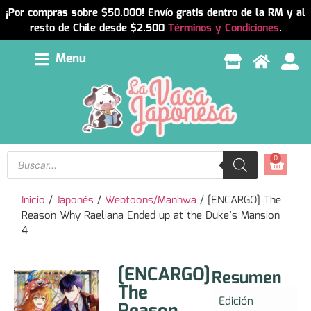
¡Por compras sobre $50.000! Envío gratis dentro de la RM y al
resto de Chile desde $2.500
Términos y Condiciones
.
Menu
0
Inicio
/
Japonés
/
Webtoons/Manhwa
/ [ENCARGO] The
Reason Why Raeliana Ended up at the Duke’s Mansion
4
[ENCARGO]
Resumen
The
Edición