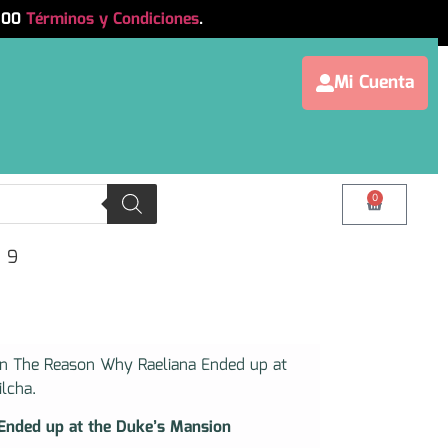
.500
Términos y Condiciones
.
Mi Cuenta
0
n 9
on The Reason Why Raeliana Ended up at
lcha.
Ended up at the Duke’s Mansion