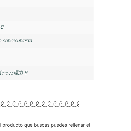
48
n sobrecubierta
行った理由 9
 el producto que buscas puedes rellenar el