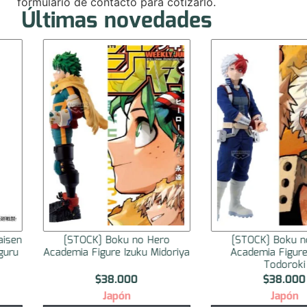
formulario de contacto para cotizarlo.
Últimas novedades
aisen
[STOCK] Boku no Hero
[STOCK] Boku n
guru
Academia Figure Izuku Midoriya
Academia Figur
Todoroki
$
38.000
$
38.000
Japón
Japón