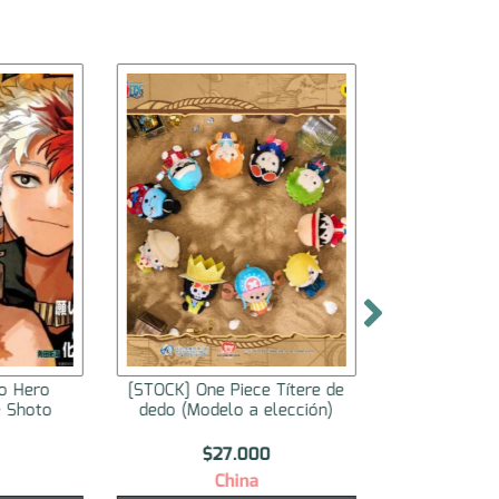
o Hero
[STOCK] One Piece Títere de
[STOCK] Pe
e Shoto
dedo (Modelo a elección)
Haikyuu!! (mo
$
27.000
$
1
China
C