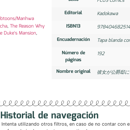
FLOS Comics
Editorial
Kadokawa
btoons/Manhwa
lcha
,
The Reason Why
ISBN13
97840468251
he Duke's Mansion
,
Encuadernación
Tapa blanda co
Número de
192
páginas
Nombre original
彼女が公爵邸に
Historial de navegación
. Intenta utilizando otros filtros, en caso de no contar con