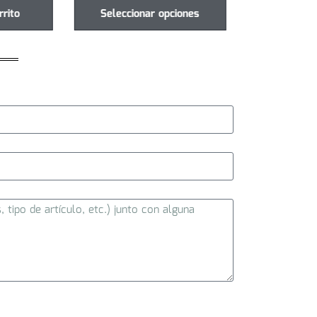
rrito
Seleccionar opciones
Seleccio