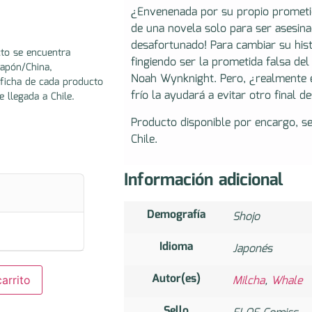
¿Envenenada por su propio prometid
de una novela solo para ser asesi
desafortunado! Para cambiar su his
to se encuentra
fingiendo ser la prometida falsa de
Japón/China,
Noah Wynknight. Pero, ¿realmente 
ficha de cada producto
frío la ayudará a evitar otro final 
e llegada a Chile.
Producto disponible por encargo, s
Chile.
Información adicional
Demografía
Shojo
Idioma
Japonés
Autor(es)
Milcha
,
Whale
arrito
Sello