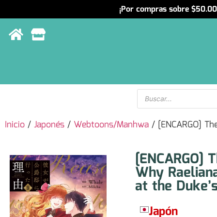
¡Por compras sobre $50.000
Menu
Inicio
/
Japonés
/
Webtoons/Manhwa
/ [ENCARGO] The
[ENCARGO] T
Why Raelian
at the Duke’
Japón