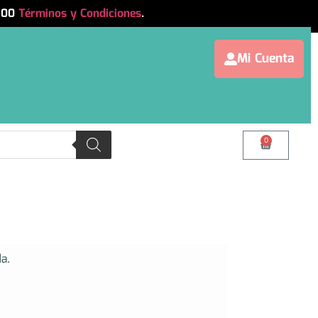
.500
Términos y Condiciones
.
Mi Cuenta
0
a.