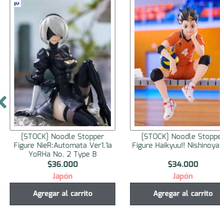
[STOCK] Noodle Stopper
[STOCK] Noodle Stopp
Figure NieR:Automata Ver1.1a
Figure Haikyuu!! Nishinoy
YoRHa No. 2 Type B
$
36.000
$
34.000
Japón
Japón
Agregar al carrito
Agregar al carrito