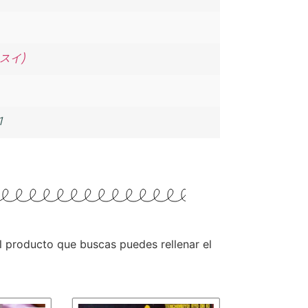
田 スイ)
1
 el producto que buscas puedes rellenar el