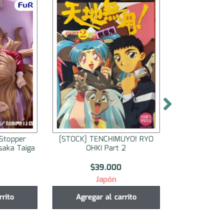
Stopper
[STOCK] TENCHIMUYO! RYO
[STOCK] TE
saka Taiga
OHKI Part 2
OHKI
$
39.000
$
3
Japón
J
rrito
Agregar al carrito
Agregar