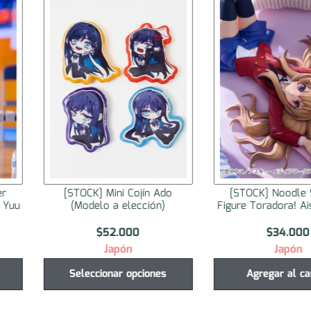
er
[STOCK] Mini Cojín Ado
[STOCK] Noodle 
a Yuu
(Modelo a elección)
Figure Toradora! Ai
$
52.000
$
34.000
Japón
Japón
Seleccionar opciones
Agregar al ca