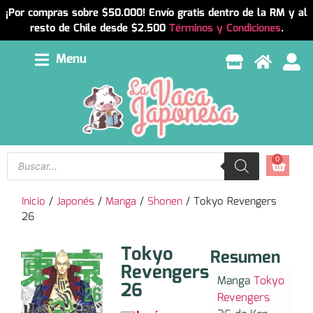
¡Por compras sobre $50.000! Envío gratis dentro de la RM y al
resto de Chile desde $2.500
Términos y Condiciones
.
Menu
0
Inicio
/
Japonés
/
Manga
/
Shonen
/ Tokyo Revengers
26
Tokyo
Resumen
Revengers
Manga
Tokyo
26
Revengers