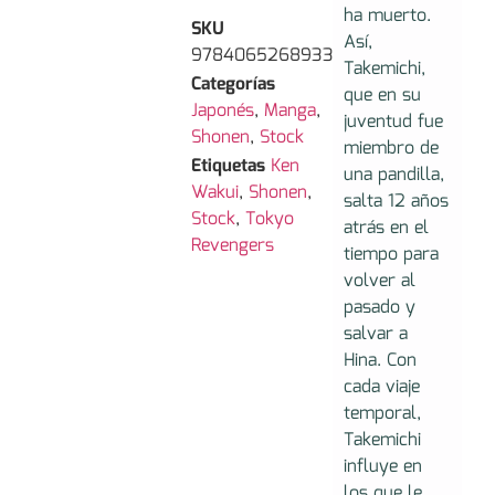
ha muerto.
SKU
Así,
9784065268933
Takemichi,
Categorías
que en su
Japonés
,
Manga
,
juventud fue
Shonen
,
Stock
miembro de
Etiquetas
Ken
una pandilla,
Wakui
,
Shonen
,
salta 12 años
Stock
,
Tokyo
atrás en el
Revengers
tiempo para
volver al
pasado y
salvar a
Hina. Con
cada viaje
temporal,
Takemichi
influye en
los que le