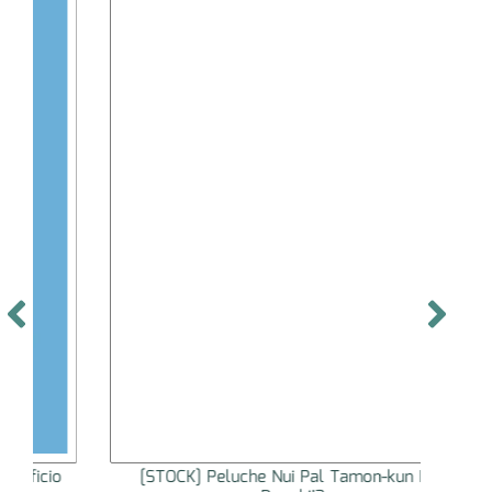
[STOCK] Peluche Nui Pal Tamon-kun Ima
[STO