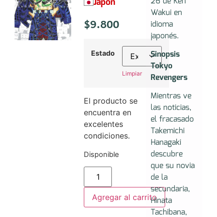
26 de Ken
Japón
Wakui en
$
9.800
idioma
japonés.
Sinopsis
Estado
Tokyo
Limpiar
Revengers
Mientras ve
El producto se
las noticias,
encuentra en
el fracasado
excelentes
Takemichi
condiciones.
Hanagaki
descubre
Disponible
que su novia
de la
secundaria,
Agregar al carrito
Hinata
Tachibana,