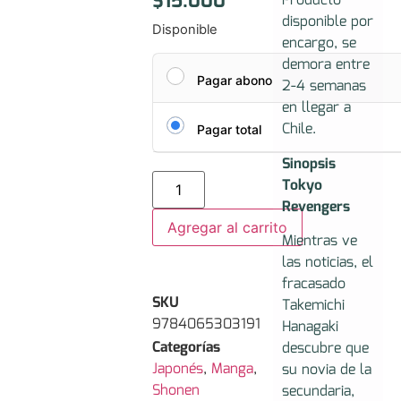
$
15.000
Producto
disponible por
Disponible
encargo, se
demora entre
Pagar abono
2-4 semanas
en llegar a
Chile.
Pagar total
Sinopsis
Tokyo
Revengers
Agregar al carrito
Mientras ve
las noticias, el
fracasado
SKU
Takemichi
9784065303191
Hanagaki
Categorías
descubre que
Japonés
,
Manga
,
su novia de la
Shonen
secundaria,