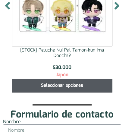
[STOCK] Peluche Nui Pal Tamon-kun Ima
[STO
Docchi!?
$
30.000
Japón
Seleccionar opciones
Formulario de contacto
Nombre