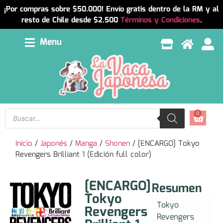
¡Por compras sobre $50.000! Envío gratis dentro de la RM y al
resto de Chile desde $2.500
Términos y Condiciones
.
Menu
0
Inicio
/
Japonés
/
Manga
/
Shonen
/ [ENCARGO] Tokyo
Revengers Brilliant 1 (Edición full color)
[ENCARGO]
Resumen
Tokyo
Tokyo
Revengers
Revengers