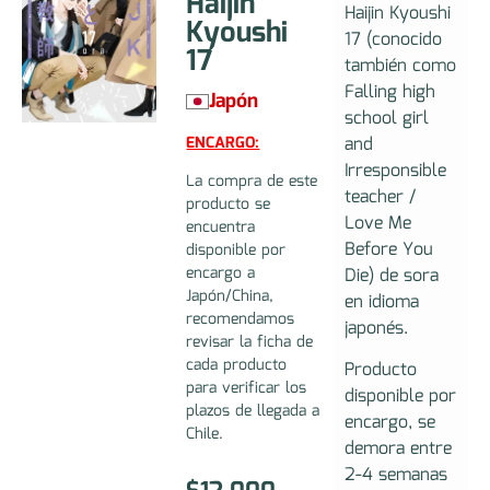
Haijin
Haijin Kyoushi
Kyoushi
17 (conocido
17
también como
Falling high
Japón
school girl
and
ENCARGO:
Irresponsible
La compra de este
teacher /
producto se
Love Me
encuentra
Before You
disponible por
encargo a
Die) de sora
Japón/China,
en idioma
recomendamos
japonés.
revisar la ficha de
cada producto
Producto
para verificar los
disponible por
plazos de llegada a
encargo, se
Chile.
demora entre
2-4 semanas