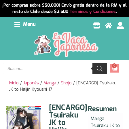
¡Por compras sobre $50.000! Envío gratis dentro de la RM y al
resto de Chile desde $2.500
Términos y Condiciones
.
Menu
0
Inicio
/
Japonés
/
Manga
/
Shojo
/ [ENCARGO] Tsuiraku
JK to Haijin Kyoushi 17
[ENCARGO]
Resumen
Tsuiraku
Manga
JK to
Tsuiraku JK to