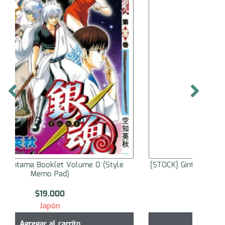
[STOCK] Gintama: Yoshiwara in Flames Booklet
[ST
Enjo Volume
$
16.000
Japón
Agregar al carrito