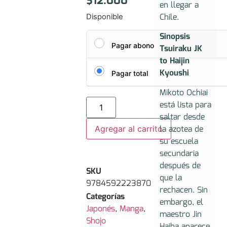
$
12.000
en llegar a
Chile.
Disponible
Sinopsis
Pagar abono
Tsuiraku JK
to Haijin
Kyoushi
Pagar total
Mikoto Ochiai
está lista para
saltar desde
la azotea de
Agregar al carrito
su escuela
secundaria
después de
SKU
que la
9784592223870
rechacen. Sin
Categorías
embargo, el
Japonés
,
Manga
,
maestro Jin
Shojo
Haiba aparece